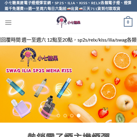
Skip
小七糖果屋電子煙煙彈官網，SP2S、ILIA、KISS、RELX各類電子煙、煙彈
兩千免運費!!!週一至周六每日六點前
出貨
三天711貨到付款取貨
to
content
0
，sp2s/relx/kiss/ilia/swag各類電子煙煙彈買越多越便