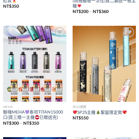
紅款
(特規磁吸一次性)買二顆送一根主
機
NT$
350
價
NT$
200
–
NT$
360
格
範
圍：
NT$200
到
NT$360
Add to
Add to
wishlist
wishlist
MEHA
SP2S推薦
魅嗨MEHA
泰坦TITAN15000
SP2S主機
聖誕限定款
口(買三贈一主機
已贈送完)
NT$
550
價
NT$
300
–
NT$
350
格
範
圍：
NT$300