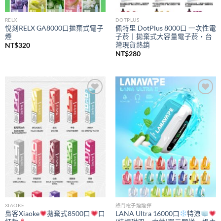
RELX
DOTPLUS
悅刻RELX GA8000口拋棄式電子
佩特里 DotPlus 8000口 一次性電
煙
子菸｜拋棄式大容量電子菸・台
灣現貨熱銷
NT$
320
NT$
280
Add to
Add to
wishlist
wishlist
XIAOKE
熱門電子煙煙彈
梟客Xiaoke
拋棄式8500口
口
LANA Ultra 16000口
特涼