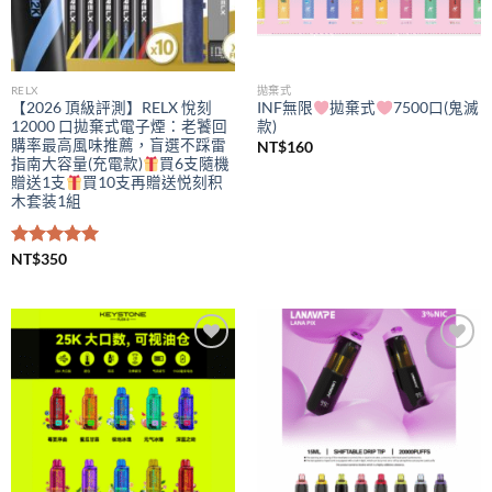
RELX
拋棄式
【2026 頂級評測】RELX 悅刻
INF無限
拋棄式
7500口(鬼滅
12000 口拋棄式電子煙：老饕回
款)
購率最高風味推薦，盲選不踩雷
NT$
160
指南大容量(充電款)
買6支隨機
贈送1支
買10支再贈送悦刻积
木套装1組
評分
NT$
350
5.00
滿分 5
Add to
Add to
wishlist
wishlist