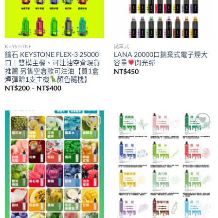
KEYSTONE
拋棄式
鑰石 KEYSTONE FLEX-3 25000
LANA 20000口拋棄式電子煙大
口｜雙模主機、可注油空倉現貨
容量
閃光彈
推薦 另售空倉款可注油【買1盒
NT$
450
煙彈贈1支主機
顏色隨機】
價
NT$
200
–
NT$
400
格
範
圍：
NT$200
到
NT$400
Add to
Add to
wishlist
wishlist