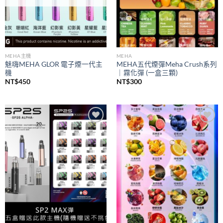
MEHA主機
MEHA
魅嗨MEHA GLOR 電子煙一代主
MEHA五代煙彈Meha Crush系列
機
｜霧化彈 (一盒三顆)
NT$
450
NT$
300
Add to
Add to
wishlist
wishlist