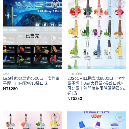
到
NT$350
Add to
Add to
wishlist
wishlist
已售完
KIS5
CHILL口味
kis5哇酷拋棄式6500口一次性電
2026CHILL拋棄式8800口一次性
子煙｜自由混搭13種口味
電子煙｜8ml大容量×長效口感×
可充電｜熱門爆款限時活動買6支
NT$
280
送1支
NT$
350
Add to
Add to