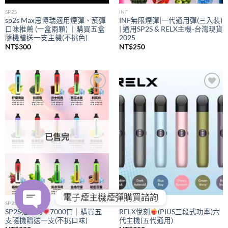
SP2S
INF
sp2s Max思博瑞適用煙彈、菸彈
INF無限煙彈|一代通用彈(三入裝)
口味推薦 (一盒兩顆) ｜購買五盒
| 通用SP2S & RELX主機-台灣現貨
隨機贈送一支主機(不挑色)
2025
NT$
300
NT$
250
Add to
Add to
wishlist
wishlist
已售完
電子煙主機煙彈購買諮詢
SP2S
RELX
SP2S拋棄式
7000口｜購買五
RELX悅刻
(PIUS三段式功率)六
支隨機贈送一支(不挑口味)
代主機(五代通用)
OPEN