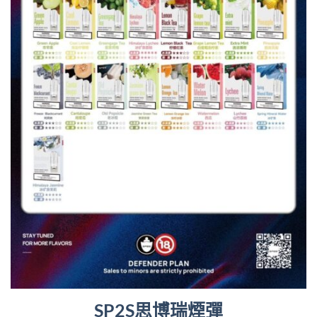
SP2S思博瑞煙彈