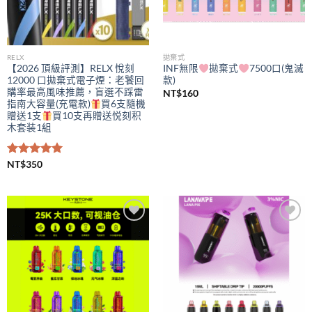
RELX
拋棄式
【2026 頂級評測】RELX 悅刻
INF無限
拋棄式
7500口(鬼滅
12000 口拋棄式電子煙：老饕回
款)
購率最高風味推薦，盲選不踩雷
NT$
160
指南大容量(充電款)
買6支隨機
贈送1支
買10支再贈送悦刻积
木套装1組
評分
NT$
350
5.00
滿分 5
Add to
Add to
wishlist
wishlist