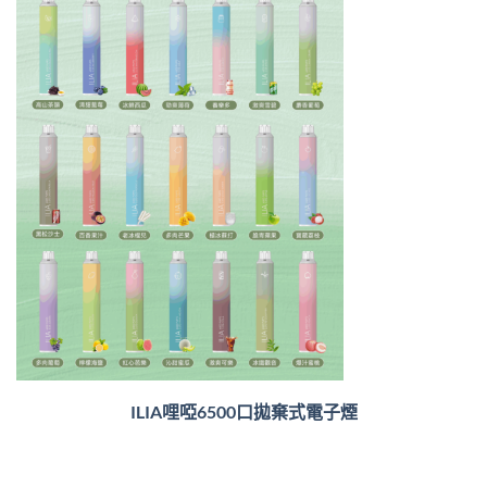
ILIA哩啞6500口
拋棄式電子煙