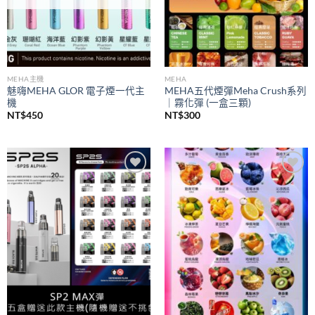
MEHA主機
MEHA
魅嗨MEHA GLOR 電子煙一代主
MEHA五代煙彈Meha Crush系列
機
｜霧化彈 (一盒三顆)
NT$
450
NT$
300
Add to
Add to
wishlist
wishlist