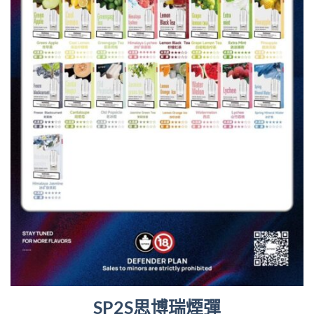
SP2S思博瑞煙彈