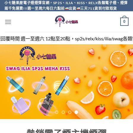
Skip
小七糖果屋電子煙煙彈官網，SP2S、ILIA、KISS、RELX各類電子煙、煙彈
兩千免運費!!!週一至周六每日六點前
出貨
三天711貨到付款取貨
to
content
0
sp2s/relx/kiss/ilia/swag各類電子煙煙彈買越多越便