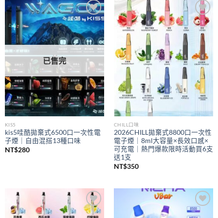
到
NT$350
Add to
Add to
wishlist
wishlist
已售完
KIS5
CHILL口味
kis5哇酷拋棄式6500口一次性電
2026CHILL拋棄式8800口一次性
子煙｜自由混搭13種口味
電子煙｜8ml大容量×長效口感×
可充電｜熱門爆款限時活動買6支
NT$
280
送1支
NT$
350
Add to
Add to