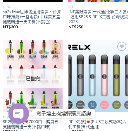
SP2S
INF
sp2s Max思博瑞適用煙彈、菸彈
INF無限煙彈|一代通用彈(三入裝)
口味推薦 (一盒兩顆) ｜購買五盒
| 通用SP2S & RELX主機-台灣現貨
隨機贈送一支主機(不挑色)
2025
NT$
300
NT$
250
Add to
Add to
wishlist
wishlist
已售完
電子煙主機煙彈購買諮詢
SP2S
RELX
SP2S拋棄式
7000口｜購買五
RELX悅刻
(PIUS三段式功率)六
支隨機贈送一支(不挑口味)
代主機(五代通用)
OPEN