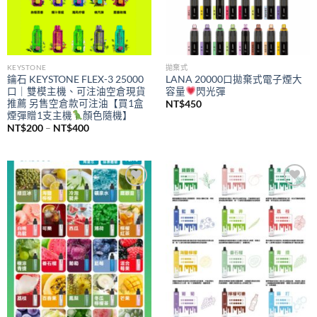
KEYSTONE
拋棄式
鑰石 KEYSTONE FLEX-3 25000
LANA 20000口拋棄式電子煙大
口｜雙模主機、可注油空倉現貨
容量
閃光彈
推薦 另售空倉款可注油【買1盒
NT$
450
煙彈贈1支主機
顏色隨機】
價
NT$
200
–
NT$
400
格
範
圍：
NT$200
到
NT$400
Add to
Add to
wishlist
wishlist