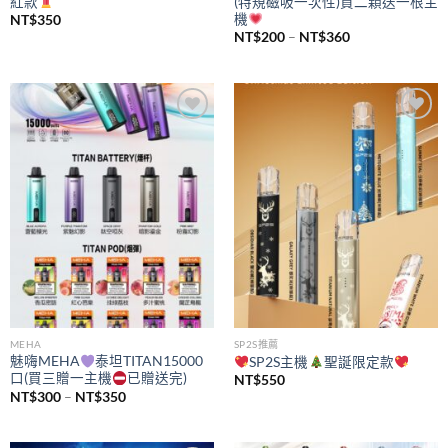
紅款
(特規磁吸一次性)買二顆送一根主
機
NT$
350
價
NT$
200
–
NT$
360
格
範
圍：
NT$200
到
NT$360
Add to
Add to
wishlist
wishlist
MEHA
SP2S推薦
魅嗨MEHA
泰坦TITAN15000
SP2S主機
聖誕限定款
口(買三贈一主機
已贈送完)
NT$
550
價
NT$
300
–
NT$
350
格
範
圍：
NT$300