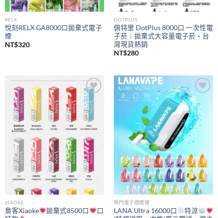
RELX
DOTPLUS
悅刻RELX GA8000口拋棄式電子
佩特里 DotPlus 8000口 一次性電
煙
子菸｜拋棄式大容量電子菸・台
灣現貨熱銷
NT$
320
NT$
280
Add to
Add to
wishlist
wishlist
XIAOKE
熱門電子煙煙彈
梟客Xiaoke
拋棄式8500口
口
LANA Ultra 16000口
特涼