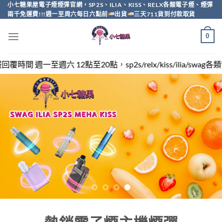
Skip
小七糖果屋電子煙煙彈官網，SP2S、ILIA、KISS、RELX各類電子煙、煙彈
兩千免運費!!!週一至周六每日六點前
出貨
三天711貨到付款取貨
to
content
0
，sp2s/relx/kiss/ilia/swag各類電子煙煙彈買越多越便