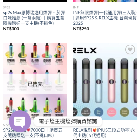
SP2S
INF
sp2s Max思博瑞適用煙彈、菸彈
INF無限煙彈|一代通用彈(三入裝)
口味推薦 (一盒兩顆) ｜購買五盒
| 通用SP2S & RELX主機-台灣現貨
隨機贈送一支主機(不挑色)
2025
NT$
300
NT$
250
Add to
Add to
wishlist
wishlist
已售完
電子煙主機煙彈購買諮詢
SP2S
RELX
SP2S拋棄式
7000口｜購買五
RELX悅刻
(PIUS三段式功率)六
支隨機贈送一支(不挑口味)
代主機(五代通用)
OPEN