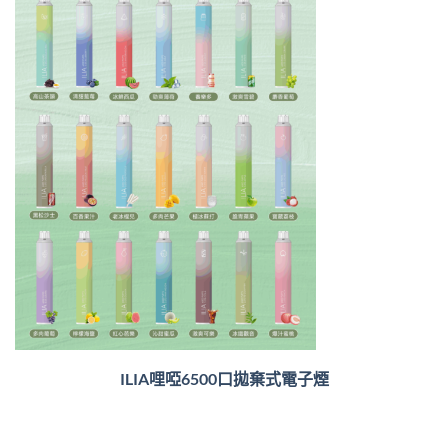
ILIA哩啞6500口
拋棄式電子煙