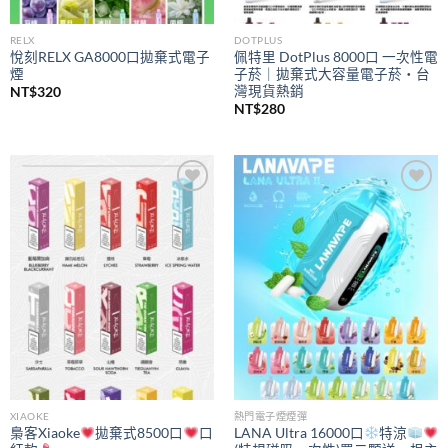
RELX
DOTPLUS
悅刻RELX GA8000口拋棄式電子
佩特里 DotPlus 8000口 一次性電
煙
子菸｜拋棄式大容量電子菸・台
灣現貨熱銷
NT$
320
NT$
280
Add to
Add to
wishlist
wishlist
XIAOKE
熱門電子煙煙彈
梟客Xiaoke
拋棄式8500口
口
LANA Ultra 16000口
特涼