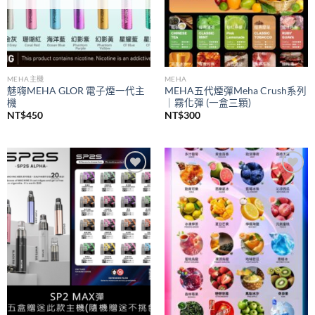
MEHA主機
MEHA
魅嗨MEHA GLOR 電子煙一代主
MEHA五代煙彈Meha Crush系列
機
｜霧化彈 (一盒三顆)
NT$
450
NT$
300
Add to
Add to
wishlist
wishlist