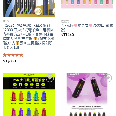
RELX
拋棄式
【2026 頂級評測】RELX 悅刻
INF無限
拋棄式
7500口(鬼滅
12000 口拋棄式電子煙：老饕回
款)
購率最高風味推薦，盲選不踩雷
NT$
160
指南大容量(充電款)
買6支隨機
贈送1支
買10支再贈送悦刻积
木套装1組
評分
NT$
350
5.00
滿分 5
Add to
Add to
wishlist
wishlist