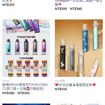
紅款
(特規磁吸一次性)買二顆送一根主
機
NT$
350
價
NT$
200
–
NT$
360
格
範
圍：
NT$200
到
NT$360
Add to
Add to
wishlist
wishlist
MEHA
SP2S推薦
魅嗨MEHA
泰坦TITAN15000
SP2S主機
聖誕限定款
口(買三贈一主機
已贈送完)
NT$
550
價
NT$
300
–
NT$
350
格
範
圍：
NT$300