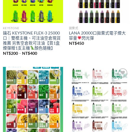
KEYSTONE
拋棄式
鑰石 KEYSTONE FLEX-3 25000
LANA 20000口拋棄式電子煙大
口｜雙模主機、可注油空倉現貨
容量
閃光彈
推薦 另售空倉款可注油【買1盒
NT$
450
煙彈贈1支主機
顏色隨機】
價
NT$
200
–
NT$
400
格
範
圍：
NT$200
到
NT$400
Add to
Add to
wishlist
wishlist