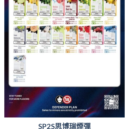
SP2S思博瑞煙彈