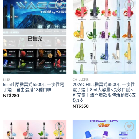
到
NT$350
Add to
Add to
wishlist
wishlist
已售完
KIS5
CHILL口味
kis5哇酷拋棄式6500口一次性電
2026CHILL拋棄式8800口一次性
子煙｜自由混搭13種口味
電子煙｜8ml大容量×長效口感×
可充電｜熱門爆款限時活動買6支
NT$
280
送1支
NT$
350
Add to
Add to