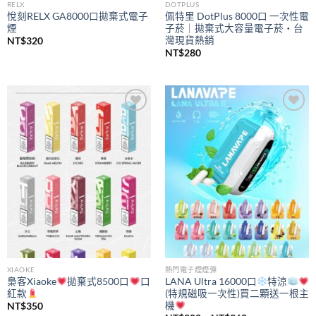
RELX
DOTPLUS
悅刻RELX GA8000口拋棄式電子
佩特里 DotPlus 8000口 一次性電
煙
子菸｜拋棄式大容量電子菸・台
灣現貨熱銷
NT$
320
NT$
280
Add to
Add to
wishlist
wishlist
XIAOKE
熱門電子煙煙彈
梟客Xiaoke
拋棄式8500口
口
LANA Ultra 16000口
特涼
紅款
(特規磁吸一次性)買二顆送一根主
機
NT$
350