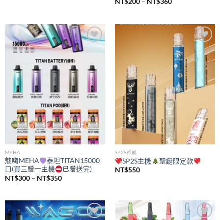
價
NT$
200
–
NT$
360
格
範
圍：
NT$200
到
NT$360
Add to
Add to
wishlist
wishlist
MEHA
SP2S推薦
魅嗨MEHA
泰坦TITAN15000
SP2S主機
聖誕限定款
口(買三贈一主機
已贈送完)
NT$
550
價
NT$
300
–
NT$
350
格
範
圍：
NT$300
到
NT$350