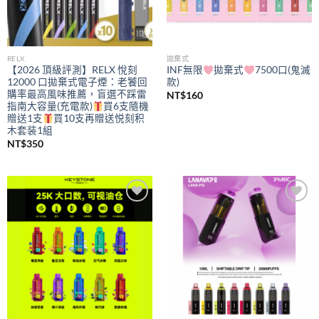
RELX
拋棄式
【2026 頂級評測】RELX 悅刻
INF無限
拋棄式
7500口(鬼滅
12000 口拋棄式電子煙：老饕回
款)
購率最高風味推薦，盲選不踩雷
NT$
160
指南大容量(充電款)
買6支隨機
贈送1支
買10支再贈送悦刻积
木套装1組
NT$
350
Add to
Add to
wishlist
wishlist