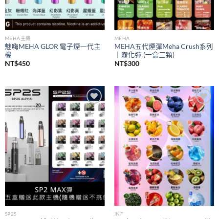
MEHA主機
MEHA
魅嗨MEHA GLOR 電子煙一代主
MEHA五代煙彈Meha Crush系列
機
｜霧化彈 (一盒三顆)
NT$
450
NT$
300
Add to
Add to
wishlist
wishlist
SP2S
INF