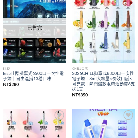
Add to
Add to
wishlist
wishlist
已售完
KIS5
CHILL口味
kis5哇酷拋棄式6500口一次性電
2026CHILL拋棄式8800口一次性
子煙｜自由混搭13種口味
電子煙｜8ml大容量×長效口感×
可充電｜熱門爆款限時活動買6支
NT$
280
送1支
NT$
350
Add to
Add to
wishlist
wishlist