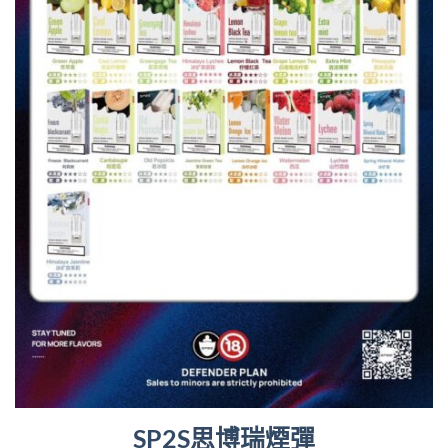
SP2S思博瑞煙彈