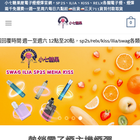
Skip
小七糖果屋電子煙煙彈官網，SP2S、ILIA、KISS、RELX各類電子煙、煙彈
兩千免運費!!!週一至周六每日六點前
出貨
三天711貨到付款取貨
to
content
0
20點，sp2s/relx/kiss/ilia/swag各類電子煙煙彈買越