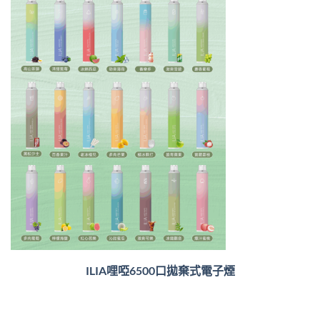
ILIA哩啞6500口
拋棄式電子煙