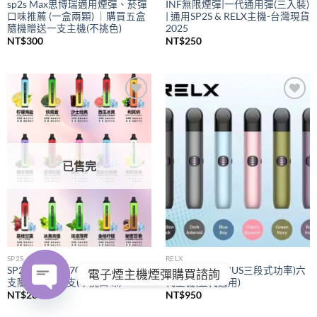
sp2s Max思博瑞適用煙彈、菸彈
INF無限煙彈|一代通用彈(三入裝)
口味推薦 (一盒兩顆) ｜購買五盒
| 通用SP2S & RELX主機-台灣現貨
隨機贈送一支主機(不挑色)
2025
NT$
300
NT$
250
Add to
Add to
wishlist
wishlist
已售完
SP2S
RELX
SP2S拋棄式
7000口｜購買五
RELX悅刻
(PIUS三段式功率)六
電子煙主機煙彈購買諮詢
支隨機贈送一支(不挑口味)
代主機(五代通用)
NT$
280
NT$
950
OPEN