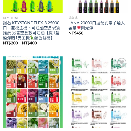
KEYSTONE
拋棄式
鑰石 KEYSTONE FLEX-3 25000
LANA 20000口拋棄式電子煙大
口｜雙模主機、可注油空倉現貨
容量
閃光彈
推薦 另售空倉款可注油【買1盒
NT$
450
煙彈贈1支主機
顏色隨機】
價
NT$
200
–
NT$
400
格
範
圍：
NT$200
到
NT$400
Add to
Add to
wishlist
wishlist