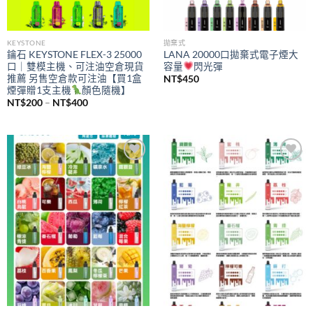
KEYSTONE
拋棄式
鑰石 KEYSTONE FLEX-3 25000
LANA 20000口拋棄式電子煙大
口｜雙模主機、可注油空倉現貨
容量
閃光彈
推薦 另售空倉款可注油【買1盒
NT$
450
煙彈贈1支主機
顏色隨機】
價
NT$
200
–
NT$
400
格
範
圍：
NT$200
到
NT$400
Add to
Add to
wishlist
wishlist