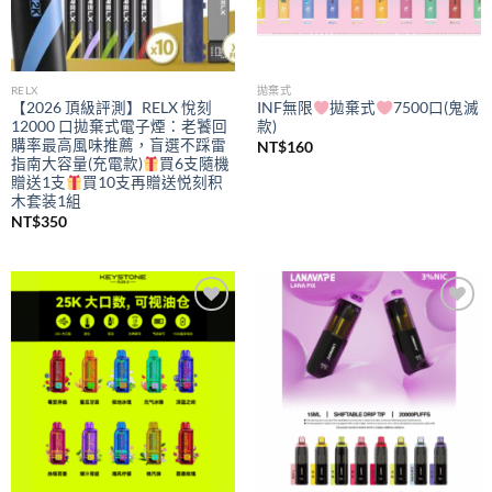
RELX
拋棄式
【2026 頂級評測】RELX 悅刻
INF無限
拋棄式
7500口(鬼滅
12000 口拋棄式電子煙：老饕回
款)
購率最高風味推薦，盲選不踩雷
NT$
160
指南大容量(充電款)
買6支隨機
贈送1支
買10支再贈送悦刻积
木套装1組
NT$
350
Add to
Add to
wishlist
wishlist