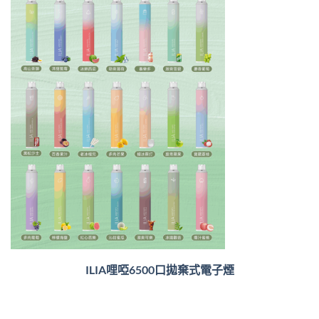
ILIA哩啞6500口
拋棄式電子煙