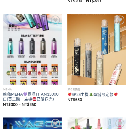
價
NT$
200
–
NT$
360
格
範
圍：
NT$200
到
NT$360
Add to
Add to
wishlist
wishlist
MEHA
SP2S推薦
魅嗨MEHA
泰坦TITAN15000
SP2S主機
聖誕限定款
口(買三贈一主機
已贈送完)
NT$
550
價
NT$
300
–
NT$
350
格
範
圍：
NT$300
到
NT$350