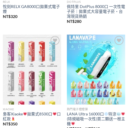
RELX
DOTPLUS
悅刻RELX GA8000口拋棄式電子
佩特里 DotPlus 8000口 一次性電
煙
子菸｜拋棄式大容量電子菸・台
灣現貨熱銷
NT$
320
NT$
280
Add to
Add to
wishlist
wishlist
XIAOKE
熱門電子煙煙彈
梟客Xiaoke
拋棄式8500口
口
LANA Ultra 16000口
特涼
紅款
(特規磁吸一次性)買二顆送一根主
機
NT$
350