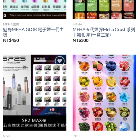
MEHA主機
MEHA
魅嗨MEHA GLOR 電子煙一代主
MEHA五代煙彈Meha Crush系列
機
｜霧化彈 (一盒三顆)
NT$
450
NT$
300
Add to
Add to
wishlist
wishlist
SP2S
INF