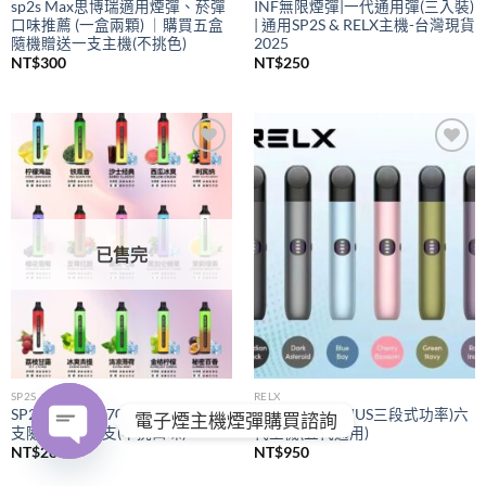
sp2s Max思博瑞適用煙彈、菸彈
INF無限煙彈|一代通用彈(三入裝)
口味推薦 (一盒兩顆) ｜購買五盒
| 通用SP2S & RELX主機-台灣現貨
隨機贈送一支主機(不挑色)
2025
NT$
300
NT$
250
Add to
Add to
wishlist
wishlist
已售完
SP2S
RELX
SP2S拋棄式
7000口｜購買五
RELX悅刻
(PIUS三段式功率)六
電子煙主機煙彈購買諮詢
支隨機贈送一支(不挑口味)
代主機(五代通用)
NT$
280
NT$
950
OPEN