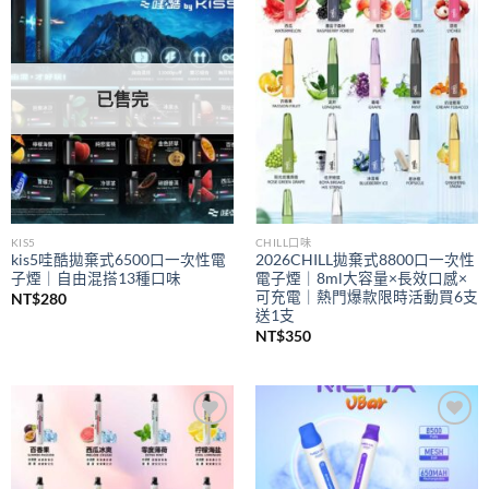
Add to
Add to
wishlist
wishlist
已售完
KIS5
CHILL口味
kis5哇酷拋棄式6500口一次性電
2026CHILL拋棄式8800口一次性
子煙｜自由混搭13種口味
電子煙｜8ml大容量×長效口感×
可充電｜熱門爆款限時活動買6支
NT$
280
送1支
NT$
350
Add to
Add to
wishlist
wishlist