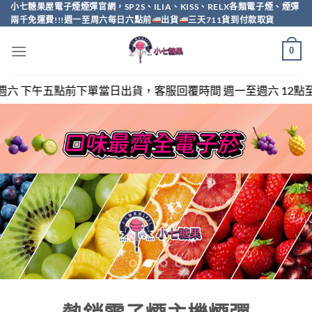
Skip
小七糖果屋電子煙煙彈官網，SP2S、ILIA、KISS、RELX各類電子煙、煙彈
兩千免運費!!!週一至周六每日六點前
出貨
三天711貨到付款取貨
to
content
0
客服回覆時間 週一至週六 12點至20點，sp2s/relx/kiss/i