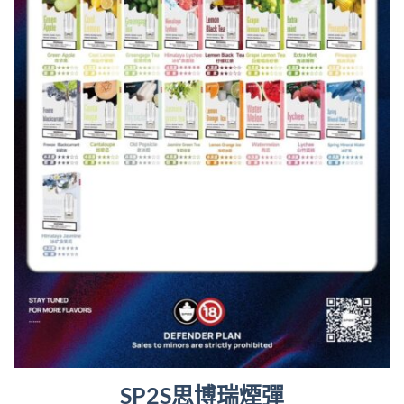
SP2S思博瑞煙彈