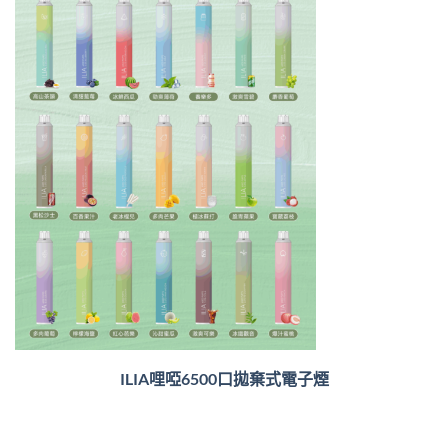
ILIA哩啞6500口
拋棄式電子煙