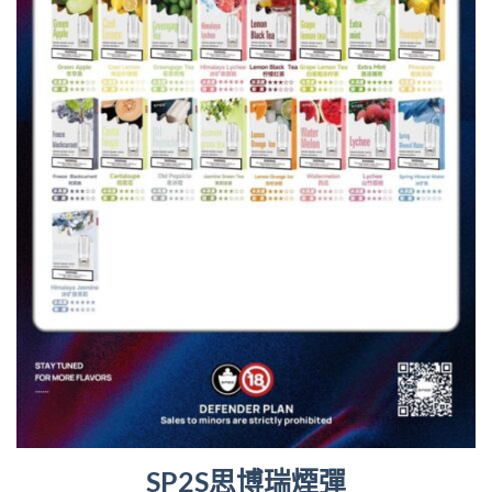
SP2S思博瑞煙彈