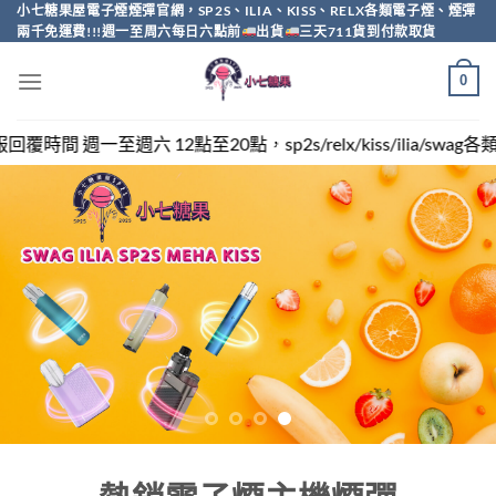
Skip
小七糖果屋電子煙煙彈官網，SP2S、ILIA、KISS、RELX各類電子煙、煙彈
兩千免運費!!!週一至周六每日六點前
出貨
三天711貨到付款取貨
to
content
0
，sp2s/relx/kiss/ilia/swag各類電子煙煙彈買越多越便