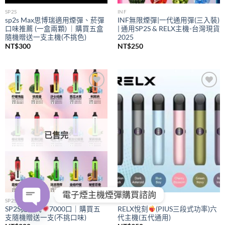
SP2S
INF
sp2s Max思博瑞適用煙彈、菸彈
INF無限煙彈|一代通用彈(三入裝)
口味推薦 (一盒兩顆) ｜購買五盒
| 通用SP2S & RELX主機-台灣現貨
隨機贈送一支主機(不挑色)
2025
NT$
300
NT$
250
Add to
Add to
wishlist
wishlist
已售完
電子煙主機煙彈購買諮詢
SP2S
RELX
SP2S拋棄式
7000口｜購買五
RELX悅刻
(PIUS三段式功率)六
支隨機贈送一支(不挑口味)
代主機(五代通用)
OPEN