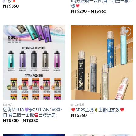
紅款
(特規磁吸一次性)買二顆送一根主
機
NT$
350
價
NT$
200
–
NT$
360
格
範
圍：
NT$200
到
NT$360
Add to
Add to
wishlist
wishlist
MEHA
SP2S推薦
魅嗨MEHA
泰坦TITAN15000
SP2S主機
聖誕限定款
口(買三贈一主機
已贈送完)
NT$
550
價
NT$
300
–
NT$
350
格
範
圍：
NT$300