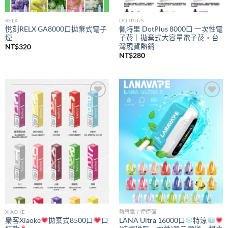
RELX
DOTPLUS
悅刻RELX GA8000口拋棄式電子
佩特里 DotPlus 8000口 一次性電
煙
子菸｜拋棄式大容量電子菸・台
灣現貨熱銷
NT$
320
NT$
280
Add to
Add to
wishlist
wishlist
XIAOKE
熱門電子煙煙彈
梟客Xiaoke
拋棄式8500口
口
LANA Ultra 16000口
特涼