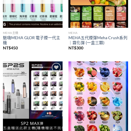
MEHA主機
MEHA
魅嗨MEHA GLOR 電子煙一代主
MEHA五代煙彈Meha Crush系列
機
｜霧化彈 (一盒三顆)
NT$
450
NT$
300
Add to
Add to
wishlist
wishlist