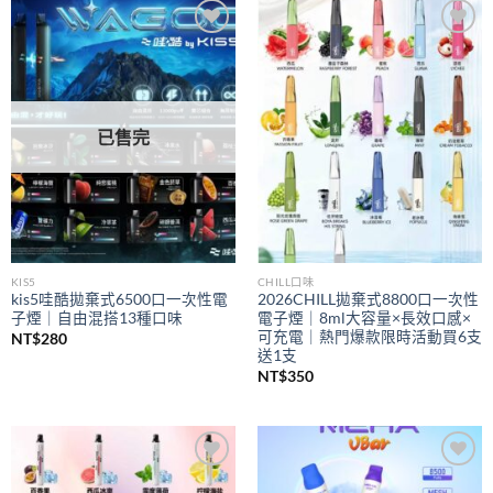
到
NT$350
Add to
Add to
wishlist
wishlist
已售完
KIS5
CHILL口味
kis5哇酷拋棄式6500口一次性電
2026CHILL拋棄式8800口一次性
子煙｜自由混搭13種口味
電子煙｜8ml大容量×長效口感×
可充電｜熱門爆款限時活動買6支
NT$
280
送1支
NT$
350
Add to
Add to