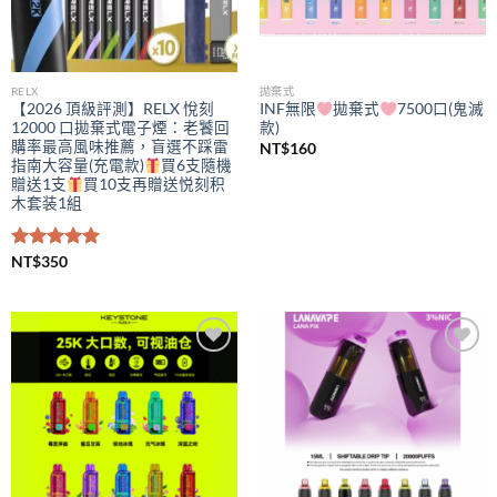
RELX
拋棄式
【2026 頂級評測】RELX 悅刻
INF無限
拋棄式
7500口(鬼滅
12000 口拋棄式電子煙：老饕回
款)
購率最高風味推薦，盲選不踩雷
NT$
160
指南大容量(充電款)
買6支隨機
贈送1支
買10支再贈送悦刻积
木套装1組
評分
NT$
350
5.00
滿分 5
Add to
Add to
wishlist
wishlist