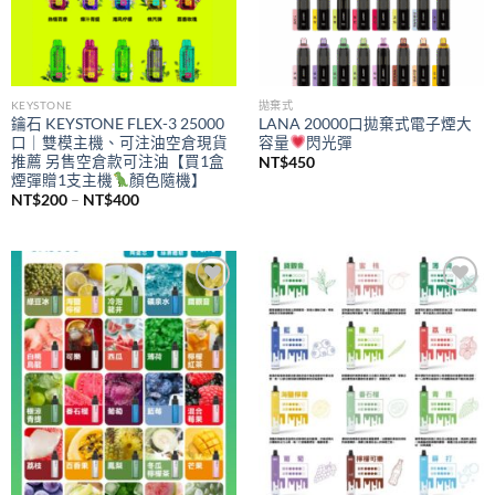
KEYSTONE
拋棄式
鑰石 KEYSTONE FLEX-3 25000
LANA 20000口拋棄式電子煙大
口｜雙模主機、可注油空倉現貨
容量
閃光彈
推薦 另售空倉款可注油【買1盒
NT$
450
煙彈贈1支主機
顏色隨機】
價
NT$
200
–
NT$
400
格
範
圍：
NT$200
到
NT$400
Add to
Add to
wishlist
wishlist