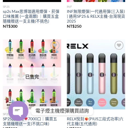
SP2S
INF
sp2s Max思博瑞適用煙彈、菸彈
INF無限煙彈|一代通用彈(三入裝)
口味推薦 (一盒兩顆) ｜購買五盒
| 通用SP2S & RELX主機-台灣現貨
隨機贈送一支主機(不挑色)
2025
NT$
300
NT$
250
Add to
Add to
wishlist
wishlist
已售完
電子煙主機煙彈購買諮詢
SP2S
RELX
SP2S拋棄式
7000口｜購買五
RELX悅刻
(PIUS三段式功率)六
支隨機贈送一支(不挑口味)
代主機(五代通用)
OPEN