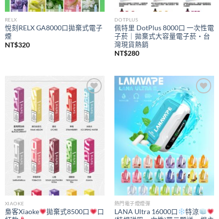
RELX
DOTPLUS
悅刻RELX GA8000口拋棄式電子
佩特里 DotPlus 8000口 一次性電
煙
子菸｜拋棄式大容量電子菸・台
灣現貨熱銷
NT$
320
NT$
280
Add to
Add to
wishlist
wishlist
XIAOKE
熱門電子煙煙彈
梟客Xiaoke
拋棄式8500口
口
LANA Ultra 16000口
特涼