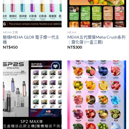
MEHA主機
MEHA
魅嗨MEHA GLOR 電子煙一代主
MEHA五代煙彈Meha Crush系列
機
｜霧化彈 (一盒三顆)
NT$
450
NT$
300
Add to
Add to
wishlist
wishlist