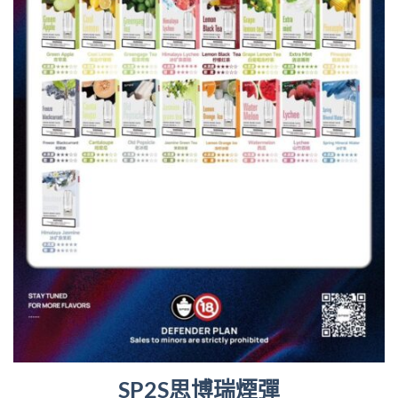
SP2S思博瑞煙彈