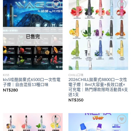
到
NT$350
Add to
Add to
wishlist
wishlist
已售完
KIS5
CHILL口味
kis5哇酷拋棄式6500口一次性電
2026CHILL拋棄式8800口一次性
子煙｜自由混搭13種口味
電子煙｜8ml大容量×長效口感×
可充電｜熱門爆款限時活動買6支
NT$
280
送1支
NT$
350
Add to
Add to