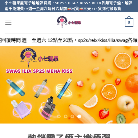
Skip
小七糖果屋電子煙煙彈官網，SP2S、ILIA、KISS、RELX各類電子煙、煙彈
兩千免運費!!!週一至周六每日六點前
出貨
三天711貨到付款取貨
to
content
0
，sp2s/relx/kiss/ilia/swag各類電子煙煙彈買越多越便