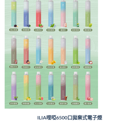
ILIA哩啞6500口
拋棄式電子煙