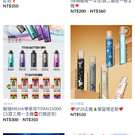
紅款
(特規磁吸一次性)買二顆送一根主
機
NT$
350
價
NT$
200
–
NT$
360
格
範
圍：
NT$200
到
NT$360
Add to
Add to
wishlist
wishlist
MEHA
SP2S推薦
魅嗨MEHA
泰坦TITAN15000
SP2S主機
聖誕限定款
口(買三贈一主機
已贈送完)
NT$
550
價
NT$
300
–
NT$
350
格
範
圍：
NT$300