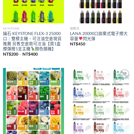
KEYSTONE
拋棄式
鑰石 KEYSTONE FLEX-3 25000
LANA 20000口拋棄式電子煙大
口｜雙模主機、可注油空倉現貨
容量
閃光彈
推薦 另售空倉款可注油【買1盒
NT$
450
煙彈贈1支主機
顏色隨機】
價
NT$
200
–
NT$
400
格
範
圍：
NT$200
到
NT$400
Add to
Add to
wishlist
wishlist