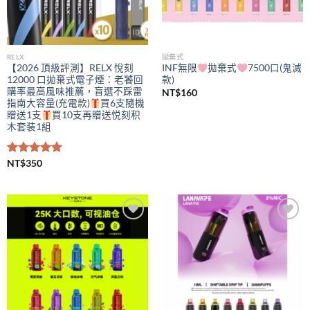
RELX
拋棄式
【2026 頂級評測】RELX 悅刻
INF無限
拋棄式
7500口(鬼滅
12000 口拋棄式電子煙：老饕回
款)
購率最高風味推薦，盲選不踩雷
NT$
160
指南大容量(充電款)
買6支隨機
贈送1支
買10支再贈送悦刻积
木套装1組
評分
NT$
350
5.00
滿分 5
Add to
Add to
wishlist
wishlist