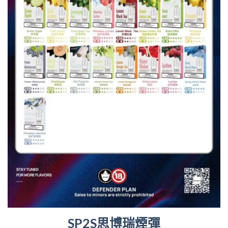
SP2S思博瑞煙彈