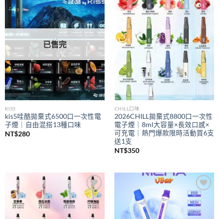
Add to
Add to
wishlist
wishlist
已售完
KIS5
CHILL口味
kis5哇酷拋棄式6500口一次性電
2026CHILL拋棄式8800口一次性
子煙｜自由混搭13種口味
電子煙｜8ml大容量×長效口感×
可充電｜熱門爆款限時活動買6支
NT$
280
送1支
NT$
350
Add to
Add to
wishlist
wishlist