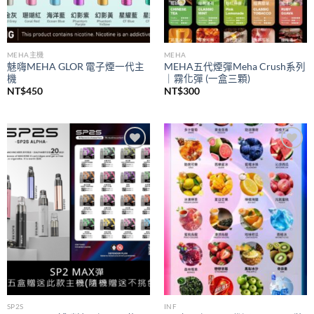
MEHA主機
MEHA
魅嗨MEHA GLOR 電子煙一代主
MEHA五代煙彈Meha Crush系列
機
｜霧化彈 (一盒三顆)
NT$
450
NT$
300
Add to
Add to
wishlist
wishlist
SP2S
INF