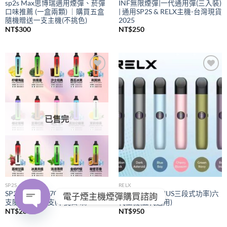
sp2s Max思博瑞適用煙彈、菸彈
INF無限煙彈|一代通用彈(三入裝)
口味推薦 (一盒兩顆) ｜購買五盒
| 通用SP2S & RELX主機-台灣現貨
隨機贈送一支主機(不挑色)
2025
NT$
300
NT$
250
Add to
Add to
wishlist
wishlist
已售完
SP2S
RELX
SP2S拋棄式
7000口｜購買五
RELX悅刻
(PIUS三段式功率)六
電子煙主機煙彈購買諮詢
支隨機贈送一支(不挑口味)
代主機(五代通用)
NT$
280
NT$
950
OPEN