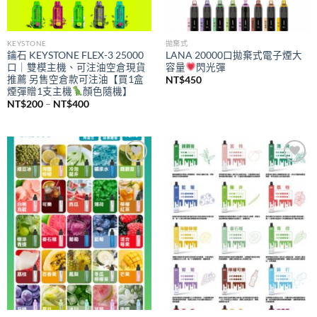
KEYSTONE
拋棄式
鑰石 KEYSTONE FLEX-3 25000
LANA 20000口拋棄式電子煙大
口｜雙模主機、可注油空倉現貨
容量
閃光彈
推薦 另售空倉款可注油【買1盒
NT$
450
煙彈贈1支主機
顏色隨機】
價
NT$
200
–
NT$
400
格
範
圍：
NT$200
到
NT$400
Add to
Add to
wishlist
wishlist