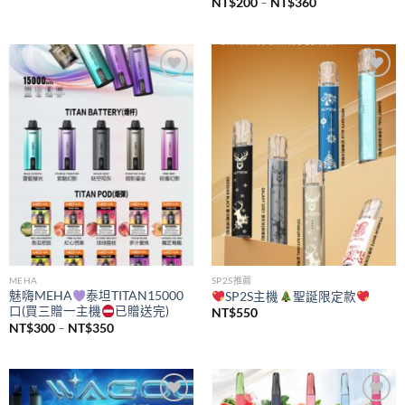
價
NT$
200
–
NT$
360
格
範
圍：
NT$200
到
NT$360
Add to
Add to
wishlist
wishlist
MEHA
SP2S推薦
魅嗨MEHA
泰坦TITAN15000
SP2S主機
聖誕限定款
口(買三贈一主機
已贈送完)
NT$
550
價
NT$
300
–
NT$
350
格
範
圍：
NT$300
到
NT$350