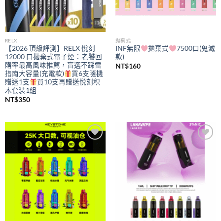
RELX
拋棄式
【2026 頂級評測】RELX 悅刻
INF無限
拋棄式
7500口(鬼滅
12000 口拋棄式電子煙：老饕回
款)
購率最高風味推薦，盲選不踩雷
NT$
160
指南大容量(充電款)
買6支隨機
贈送1支
買10支再贈送悦刻积
木套装1組
NT$
350
Add to
Add to
wishlist
wishlist