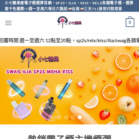
Skip
小七糖果屋電子煙煙彈官網，SP2S、ILIA、KISS、RELX各類電子煙、煙彈
兩千免運費!!!週一至周六每日六點前
出貨
三天711貨到付款取貨
to
content
0
sp2s/relx/kiss/ilia/swag各類電子煙煙彈買越多越便宜