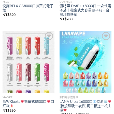
RELX
DOTPLUS
悅刻RELX GA8000口拋棄式電子
佩特里 DotPlus 8000口 一次性電
煙
子菸｜拋棄式大容量電子菸・台
灣現貨熱銷
NT$
320
NT$
280
Add to
Add to
wishlist
wishlist
XIAOKE
熱門電子煙煙彈
梟客Xiaoke
拋棄式8500口
口
LANA Ultra 16000口
特涼
紅款
(特規磁吸一次性)買二顆送一根主
機
NT$
350