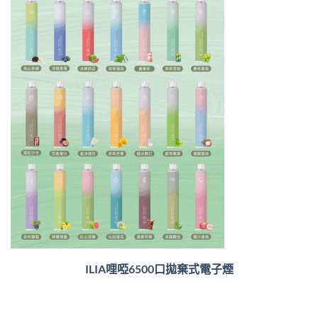
ILIA哩啞6500口
拋棄式電子煙