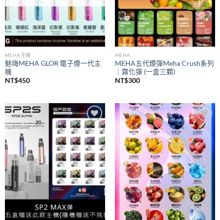
MEHA主機
MEHA
魅嗨MEHA GLOR 電子煙一代主
MEHA五代煙彈Meha Crush系列
機
｜霧化彈 (一盒三顆)
NT$
450
NT$
300
Add to
Add to
wishlist
wishlist