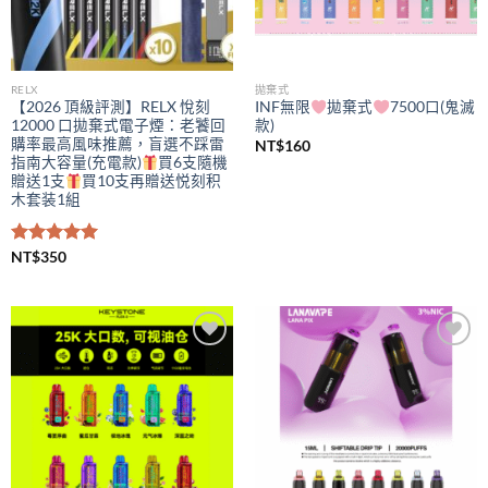
RELX
拋棄式
【2026 頂級評測】RELX 悅刻
INF無限
拋棄式
7500口(鬼滅
12000 口拋棄式電子煙：老饕回
款)
購率最高風味推薦，盲選不踩雷
NT$
160
指南大容量(充電款)
買6支隨機
贈送1支
買10支再贈送悦刻积
木套装1組
評分
NT$
350
5.00
滿分 5
Add to
Add to
wishlist
wishlist