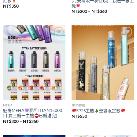
紅款
(特規磁吸一次性)買二顆送一根主
機
NT$
350
價
NT$
200
–
NT$
360
格
範
圍：
NT$200
到
NT$360
Add to
Add to
wishlist
wishlist
MEHA
SP2S推薦
魅嗨MEHA
泰坦TITAN15000
SP2S主機
聖誕限定款
口(買三贈一主機
已贈送完)
NT$
550
價
NT$
300
–
NT$
350
格
範
圍：
NT$300