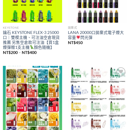
KEYSTONE
拋棄式
鑰石 KEYSTONE FLEX-3 25000
LANA 20000口拋棄式電子煙大
口｜雙模主機、可注油空倉現貨
容量
閃光彈
推薦 另售空倉款可注油【買1盒
NT$
450
煙彈贈1支主機
顏色隨機】
價
NT$
200
–
NT$
400
格
範
圍：
NT$200
到
NT$400
Add to
Add to
wishlist
wishlist