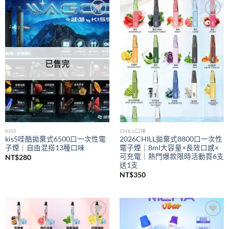
到
NT$350
Add to
Add to
wishlist
wishlist
已售完
KIS5
CHILL口味
kis5哇酷拋棄式6500口一次性電
2026CHILL拋棄式8800口一次性
子煙｜自由混搭13種口味
電子煙｜8ml大容量×長效口感×
可充電｜熱門爆款限時活動買6支
NT$
280
送1支
NT$
350
Add to
Add to