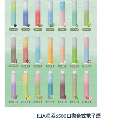
ILIA哩啞6500口
拋棄式電子煙