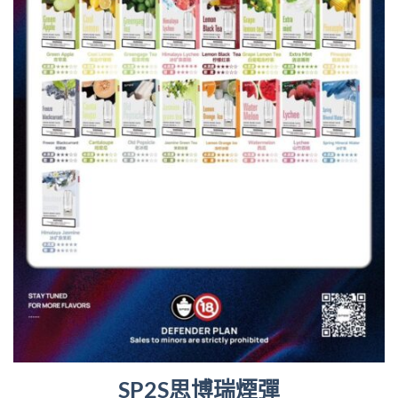
SP2S思博瑞煙彈