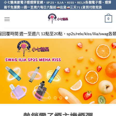
Skip
小七糖果屋電子煙煙彈官網，SP2S、ILIA、KISS、RELX各類電子煙、煙彈
兩千免運費!!!週一至周六每日六點前
出貨
三天711貨到付款取貨
to
content
0
，sp2s/relx/kiss/ilia/swag各類電子煙煙彈買越多越便