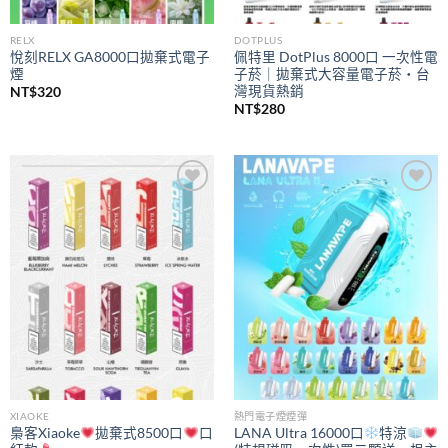
RELX
DOTPLUS
悅刻RELX GA8000口拋棄式電子
佩特里 DotPlus 8000口 一次性電
煙
子菸｜拋棄式大容量電子菸・台
灣現貨熱銷
NT$
320
NT$
280
Add to
Add to
wishlist
wishlist
XIAOKE
熱門電子煙煙彈
梟客Xiaoke
拋棄式8500口
口
LANA Ultra 16000口
特涼