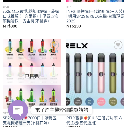
SP2S
INF
sp2s Max思博瑞適用煙彈、菸彈
INF無限煙彈|一代通用彈(三入裝)
口味推薦 (一盒兩顆) ｜購買五盒
| 通用SP2S & RELX主機-台灣現貨
隨機贈送一支主機(不挑色)
2025
NT$
300
NT$
250
Add to
Add to
wishlist
wishlist
已售完
電子煙主機煙彈購買諮詢
SP2S
RELX
SP2S拋棄式
7000口｜購買五
RELX悅刻
(PIUS三段式功率)六
支隨機贈送一支(不挑口味)
代主機(五代通用)
OPEN