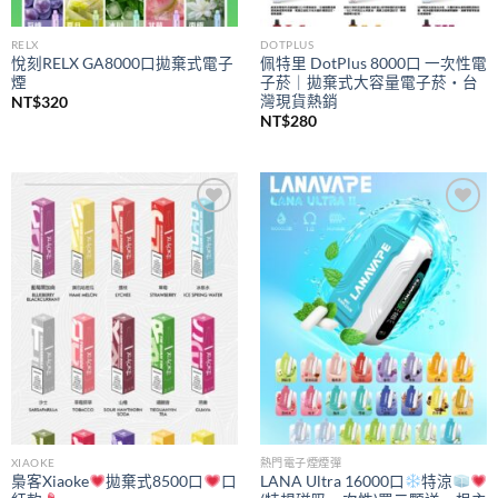
RELX
DOTPLUS
悅刻RELX GA8000口拋棄式電子
佩特里 DotPlus 8000口 一次性電
煙
子菸｜拋棄式大容量電子菸・台
灣現貨熱銷
NT$
320
NT$
280
Add to
Add to
wishlist
wishlist
XIAOKE
熱門電子煙煙彈
梟客Xiaoke
拋棄式8500口
口
LANA Ultra 16000口
特涼