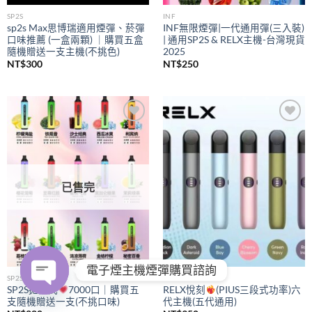
SP2S
INF
sp2s Max思博瑞適用煙彈、菸彈
INF無限煙彈|一代通用彈(三入裝)
口味推薦 (一盒兩顆) ｜購買五盒
| 通用SP2S & RELX主機-台灣現貨
隨機贈送一支主機(不挑色)
2025
NT$
300
NT$
250
Add to
Add to
wishlist
wishlist
已售完
電子煙主機煙彈購買諮詢
SP2S
RELX
SP2S拋棄式
7000口｜購買五
RELX悅刻
(PIUS三段式功率)六
支隨機贈送一支(不挑口味)
代主機(五代通用)
OPEN