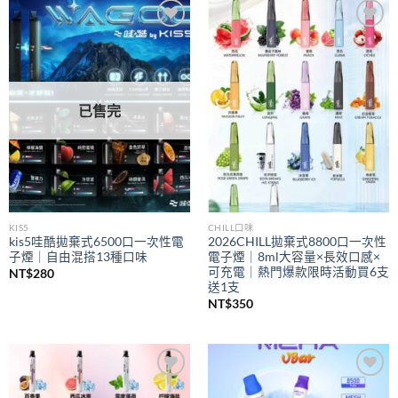
到
NT$350
Add to
Add to
wishlist
wishlist
已售完
KIS5
CHILL口味
kis5哇酷拋棄式6500口一次性電
2026CHILL拋棄式8800口一次性
子煙｜自由混搭13種口味
電子煙｜8ml大容量×長效口感×
可充電｜熱門爆款限時活動買6支
NT$
280
送1支
NT$
350
Add to
Add to