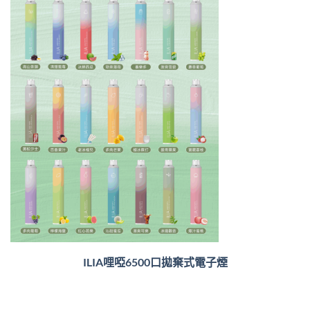
ILIA哩啞6500口
拋棄式電子煙