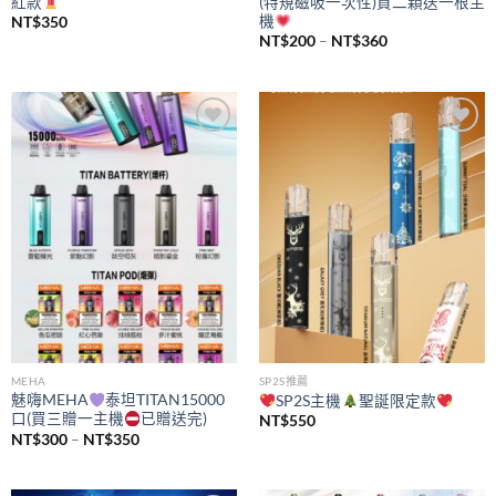
紅款
(特規磁吸一次性)買二顆送一根主
機
NT$
350
價
NT$
200
–
NT$
360
格
範
圍：
NT$200
到
NT$360
Add to
Add to
wishlist
wishlist
MEHA
SP2S推薦
魅嗨MEHA
泰坦TITAN15000
SP2S主機
聖誕限定款
口(買三贈一主機
已贈送完)
NT$
550
價
NT$
300
–
NT$
350
格
範
圍：
NT$300