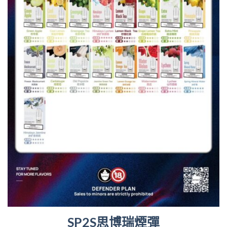
SP2S思博瑞煙彈