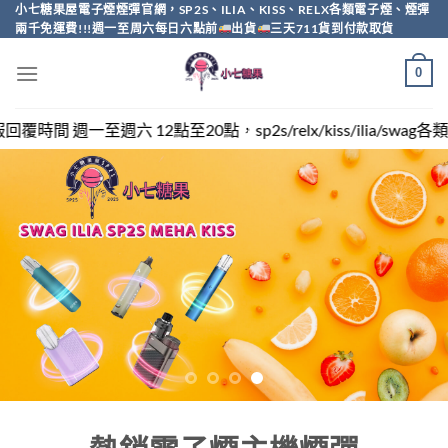
Skip
小七糖果屋電子煙煙彈官網，SP2S、ILIA、KISS、RELX各類電子煙、煙彈
兩千免運費!!!週一至周六每日六點前
出貨
三天711貨到付款取貨
to
content
0
，sp2s/relx/kiss/ilia/swag各類電子煙煙彈買越多越便