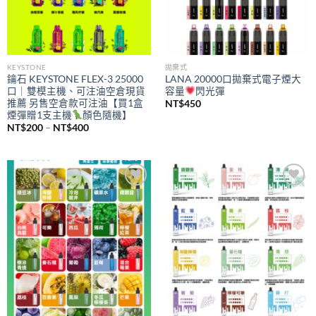
KEYSTONE
拋棄式
鑰石 KEYSTONE FLEX-3 25000
LANA 20000口拋棄式電子煙大
口｜雙模主機、可注油空倉現貨
容量
閃光彈
推薦 另售空倉款可注油【買1盒
NT$
450
煙彈贈1支主機
顏色隨機】
價
NT$
200
–
NT$
400
格
範
圍：
NT$200
到
NT$400
Add to
Add to
wishlist
wishlist