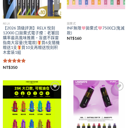
RELX
拋棄式
【2026 頂級評測】RELX 悅刻
INF無限
拋棄式
7500口(鬼滅
12000 口拋棄式電子煙：老饕回
款)
購率最高風味推薦，盲選不踩雷
NT$
160
指南大容量(充電款)
買6支隨機
贈送1支
買10支再贈送悦刻积
木套装1組
評分
NT$
350
5.00
滿分 5
Add to
Add to
wishlist
wishlist