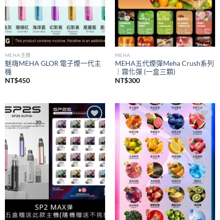
MEHA主機
MEHA
魅嗨MEHA GLOR 電子煙一代主
MEHA五代煙彈Meha Crush系列
機
｜霧化彈 (一盒三顆)
NT$
450
NT$
300
Add to
Add to
wishlist
wishlist