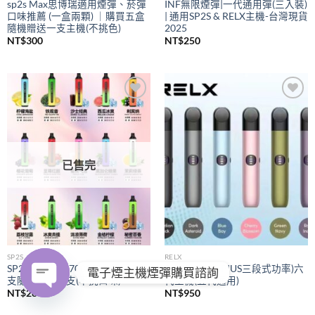
sp2s Max思博瑞適用煙彈、菸彈
INF無限煙彈|一代通用彈(三入裝)
口味推薦 (一盒兩顆) ｜購買五盒
| 通用SP2S & RELX主機-台灣現貨
隨機贈送一支主機(不挑色)
2025
NT$
300
NT$
250
Add to
Add to
wishlist
wishlist
已售完
SP2S
RELX
SP2S拋棄式
7000口｜購買五
RELX悅刻
(PIUS三段式功率)六
電子煙主機煙彈購買諮詢
支隨機贈送一支(不挑口味)
代主機(五代通用)
NT$
280
NT$
950
OPEN