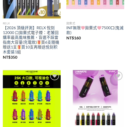
RELX
拋棄式
【2026 頂級評測】RELX 悅刻
INF無限
拋棄式
7500口(鬼滅
12000 口拋棄式電子煙：老饕回
款)
購率最高風味推薦，盲選不踩雷
NT$
160
指南大容量(充電款)
買6支隨機
贈送1支
買10支再贈送悦刻积
木套装1組
NT$
350
Add to
Add to
wishlist
wishlist