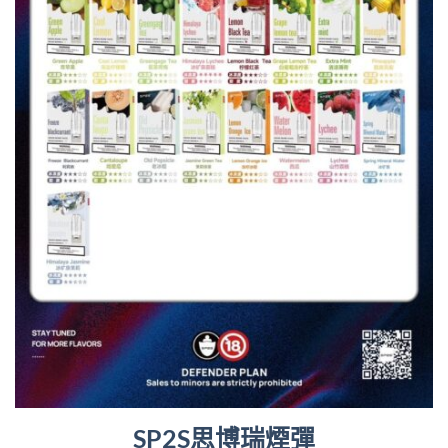
SP2S思博瑞煙彈