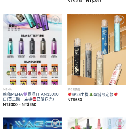
價
NT$
200
–
NT$
360
格
範
圍：
NT$200
到
NT$360
Add to
Add to
wishlist
wishlist
MEHA
SP2S推薦
魅嗨MEHA
泰坦TITAN15000
SP2S主機
聖誕限定款
口(買三贈一主機
已贈送完)
NT$
550
價
NT$
300
–
NT$
350
格
範
圍：
NT$300
到
NT$350