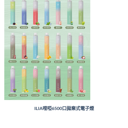
ILIA哩啞6500口
拋棄式電子煙