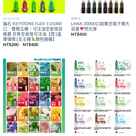
KEYSTONE
拋棄式
鑰石 KEYSTONE FLEX-3 25000
LANA 20000口拋棄式電子煙大
口｜雙模主機、可注油空倉現貨
容量
閃光彈
推薦 另售空倉款可注油【買1盒
NT$
450
煙彈贈1支主機
顏色隨機】
價
NT$
200
–
NT$
400
格
範
圍：
NT$200
到
NT$400
Add to
Add to
wishlist
wishlist