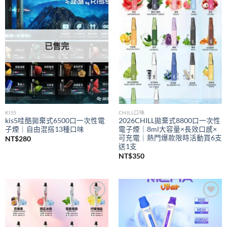
Add to
Add to
wishlist
wishlist
已售完
KIS5
CHILL口味
kis5哇酷拋棄式6500口一次性電
2026CHILL拋棄式8800口一次性
子煙｜自由混搭13種口味
電子煙｜8ml大容量×長效口感×
可充電｜熱門爆款限時活動買6支
NT$
280
送1支
NT$
350
Add to
Add to
wishlist
wishlist