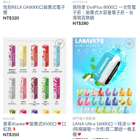
RELX
DOTPLUS
悅刻RELX GA8000口拋棄式電子
佩特里 DotPlus 8000口 一次性電
煙
子菸｜拋棄式大容量電子菸・台
灣現貨熱銷
NT$
320
NT$
280
Add to
Add to
wishlist
wishlist
XIAOKE
熱門電子煙煙彈
梟客Xiaoke
拋棄式8500口
口
LANA Ultra 16000口
特涼
紅款
(特規磁吸一次性)買二顆送一根主
機
NT$
350