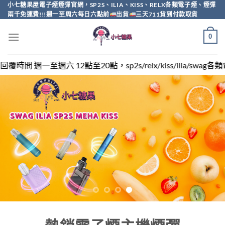
Skip
小七糖果屋電子煙煙彈官網，SP2S、ILIA、KISS、RELX各類電子煙、煙彈
兩千免運費!!!週一至周六每日六點前
出貨
三天711貨到付款取貨
to
content
0
sp2s/relx/kiss/ilia/swag各類電子煙煙彈買越多越便