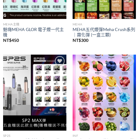
MEHA主機
MEHA
魅嗨MEHA GLOR 電子煙一代主
MEHA五代煙彈Meha Crush系列
機
｜霧化彈 (一盒三顆)
NT$
450
NT$
300
Add to
Add to
wishlist
wishlist
SP2S
INF