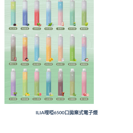
ILIA哩啞6500口
拋棄式電子煙