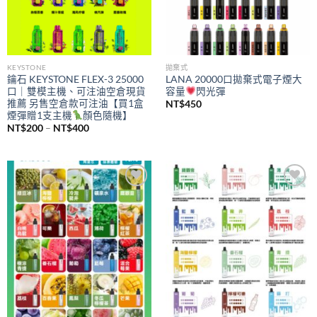
KEYSTONE
拋棄式
鑰石 KEYSTONE FLEX-3 25000
LANA 20000口拋棄式電子煙大
口｜雙模主機、可注油空倉現貨
容量
閃光彈
推薦 另售空倉款可注油【買1盒
NT$
450
煙彈贈1支主機
顏色隨機】
價
NT$
200
–
NT$
400
格
範
圍：
NT$200
到
NT$400
Add to
Add to
wishlist
wishlist