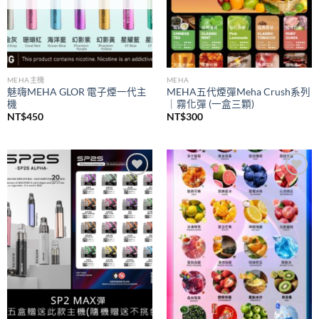
MEHA主機
MEHA
魅嗨MEHA GLOR 電子煙一代主
MEHA五代煙彈Meha Crush系列
機
｜霧化彈 (一盒三顆)
NT$
450
NT$
300
Add to
Add to
wishlist
wishlist