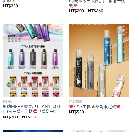
紅款
(特規磁吸一次性)買二顆送一根主
機
NT$
350
價
NT$
200
–
NT$
360
格
範
圍：
NT$200
到
NT$360
Add to
Add to
wishlist
wishlist
MEHA
SP2S推薦
魅嗨MEHA
泰坦TITAN15000
SP2S主機
聖誕限定款
口(買三贈一主機
已贈送完)
NT$
550
價
NT$
300
–
NT$
350
格
範
圍：
NT$300