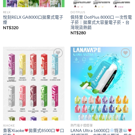
RELX
DOTPLUS
悅刻RELX GA8000口拋棄式電子
佩特里 DotPlus 8000口 一次性電
煙
子菸｜拋棄式大容量電子菸・台
灣現貨熱銷
NT$
320
NT$
280
Add to
Add to
wishlist
wishlist
XIAOKE
熱門電子煙煙彈
梟客Xiaoke
拋棄式8500口
口
LANA Ultra 16000口
特涼