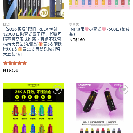
RELX
拋棄式
【2026 頂級評測】RELX 悅刻
INF無限
拋棄式
7500口(鬼滅
12000 口拋棄式電子煙：老饕回
款)
購率最高風味推薦，盲選不踩雷
NT$
160
指南大容量(充電款)
買6支隨機
贈送1支
買10支再贈送悦刻积
木套装1組
評分
NT$
350
5.00
滿分 5
Add to
Add to
wishlist
wishlist