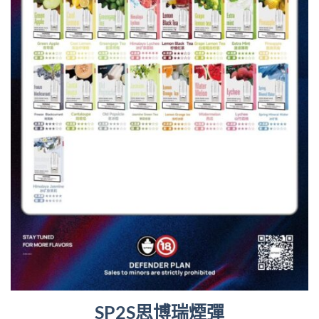
SP2S思博瑞煙彈