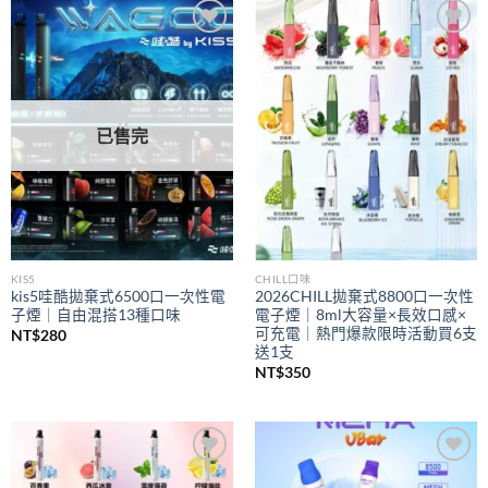
到
NT$350
Add to
Add to
wishlist
wishlist
已售完
KIS5
CHILL口味
kis5哇酷拋棄式6500口一次性電
2026CHILL拋棄式8800口一次性
子煙｜自由混搭13種口味
電子煙｜8ml大容量×長效口感×
可充電｜熱門爆款限時活動買6支
NT$
280
送1支
NT$
350
Add to
Add to