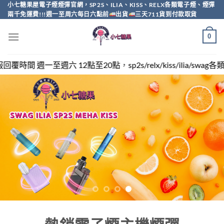
Skip
小七糖果屋電子煙煙彈官網，SP2S、ILIA、KISS、RELX各類電子煙、煙彈
兩千免運費!!!週一至周六每日六點前
出貨
三天711貨到付款取貨
to
content
0
，sp2s/relx/kiss/ilia/swag各類電子煙煙彈買越多越便