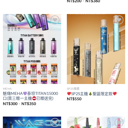
價
NT$
200
–
NT$
360
格
範
圍：
NT$200
到
NT$360
Add to
Add to
wishlist
wishlist
MEHA
SP2S推薦
魅嗨MEHA
泰坦TITAN15000
SP2S主機
聖誕限定款
口(買三贈一主機
已贈送完)
NT$
550
價
NT$
300
–
NT$
350
格
範
圍：
NT$300
到
NT$350