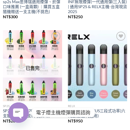
sp2s Max思博瑞適用煙彈、菸彈
INF無限煙彈|一代通用彈(三入裝)
口味推薦 (一盒兩顆) ｜購買五盒
| 通用SP2S & RELX主機-台灣現貨
隨機贈送一支主機(不挑色)
2025
NT$
300
NT$
250
Add to
Add to
wishlist
wishlist
已售完
SP2S
RELX
SP2S拋棄式
7000口｜購買五
RELX悅刻
(PIUS三段式功率)六
電子煙主機煙彈購買諮詢
支隨機贈送一支(不挑口味)
代主機(五代通用)
NT$
280
NT$
950
OPEN