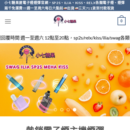
Skip
小七糖果屋電子煙煙彈官網，SP2S、ILIA、KISS、RELX各類電子煙、煙彈
兩千免運費!!!週一至周六每日六點前
出貨
三天711貨到付款取貨
to
content
0
sp2s/relx/kiss/ilia/swag各類電子煙煙彈買越多越便宜