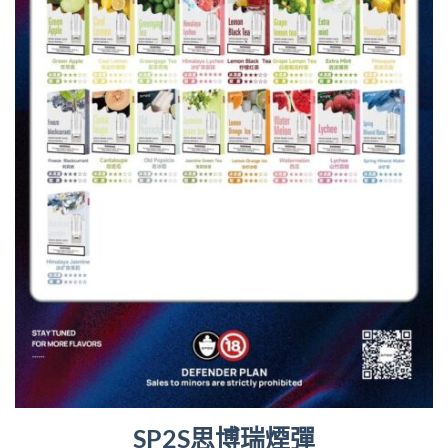
SP2S思博瑞煙彈