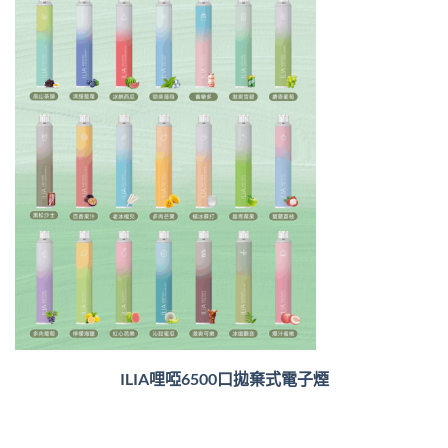
ILIA哩啞6500口
拋棄式電子煙