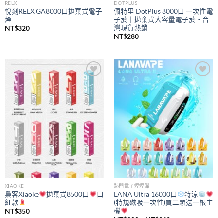
RELX
DOTPLUS
悅刻RELX GA8000口拋棄式電子
佩特里 DotPlus 8000口 一次性電
煙
子菸｜拋棄式大容量電子菸・台
灣現貨熱銷
NT$
320
NT$
280
Add to
Add to
wishlist
wishlist
XIAOKE
熱門電子煙煙彈
梟客Xiaoke
拋棄式8500口
口
LANA Ultra 16000口
特涼
紅款
(特規磁吸一次性)買二顆送一根主
機
NT$
350