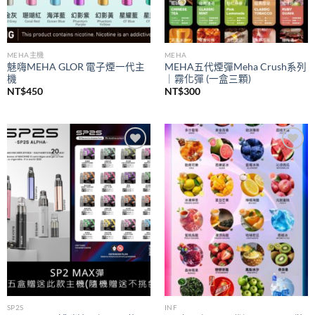
MEHA主機
MEHA
魅嗨MEHA GLOR 電子煙一代主
MEHA五代煙彈Meha Crush系列
機
｜霧化彈 (一盒三顆)
NT$
450
NT$
300
Add to
Add to
wishlist
wishlist
SP2S
INF