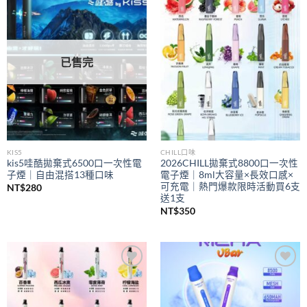
Add to
Add to
wishlist
wishlist
已售完
KIS5
CHILL口味
kis5哇酷拋棄式6500口一次性電
2026CHILL拋棄式8800口一次性
子煙｜自由混搭13種口味
電子煙｜8ml大容量×長效口感×
可充電｜熱門爆款限時活動買6支
NT$
280
送1支
NT$
350
Add to
Add to
wishlist
wishlist