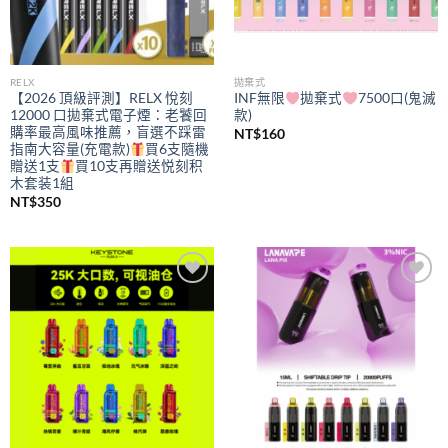
RELX
拋棄式
【2026 頂級評測】RELX 悅刻
INF無限
拋棄式
7500口(鬼滅
12000 口拋棄式電子煙：老饕回
款)
購率最高風味推薦，盲選不踩雷
NT$
160
指南大容量(充電款)
買6支隨機
贈送1支
買10支再贈送悦刻积
木套装1組
NT$
350
Add to
Add to
wishlist
wishlist