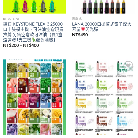
KEYSTONE
拋棄式
鑰石 KEYSTONE FLEX-3 25000
LANA 20000口拋棄式電子煙大
口｜雙模主機、可注油空倉現貨
容量
閃光彈
推薦 另售空倉款可注油【買1盒
NT$
450
煙彈贈1支主機
顏色隨機】
價
NT$
200
–
NT$
400
格
範
圍：
NT$200
到
NT$400
Add to
Add to
wishlist
wishlist