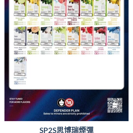
SP2S思博瑞煙彈