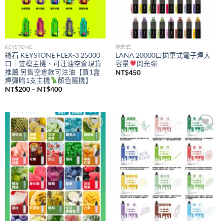
KEYSTONE
拋棄式
鑰石 KEYSTONE FLEX-3 25000
LANA 20000口拋棄式電子煙大
口｜雙模主機、可注油空倉現貨
容量
閃光彈
推薦 另售空倉款可注油【買1盒
NT$
450
煙彈贈1支主機
顏色隨機】
價
NT$
200
–
NT$
400
格
範
圍：
NT$200
到
NT$400
Add to
Add to
wishlist
wishlist