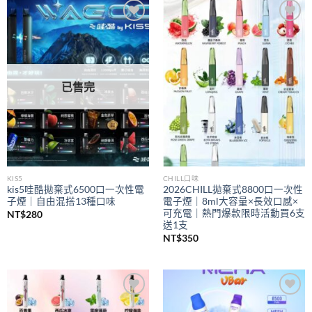
到
NT$350
Add to
Add to
wishlist
wishlist
已售完
KIS5
CHILL口味
kis5哇酷拋棄式6500口一次性電
2026CHILL拋棄式8800口一次性
子煙｜自由混搭13種口味
電子煙｜8ml大容量×長效口感×
可充電｜熱門爆款限時活動買6支
NT$
280
送1支
NT$
350
Add to
Add to