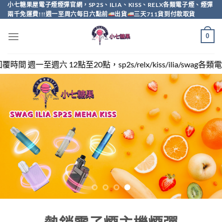
Skip
小七糖果屋電子煙煙彈官網，SP2S、ILIA、KISS、RELX各類電子煙、煙彈
兩千免運費!!!週一至周六每日六點前
出貨
三天711貨到付款取貨
to
content
0
p2s/relx/kiss/ilia/swag各類電子煙煙彈買越多越便宜