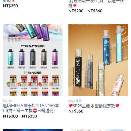
紅款
(特規磁吸一次性)買二顆送一根主
機
NT$
350
價
NT$
200
–
NT$
360
格
範
圍：
NT$200
到
NT$360
Add to
Add to
wishlist
wishlist
MEHA
SP2S推薦
魅嗨MEHA
泰坦TITAN15000
SP2S主機
聖誕限定款
口(買三贈一主機
已贈送完)
NT$
550
價
NT$
300
–
NT$
350
格
範
圍：
NT$300