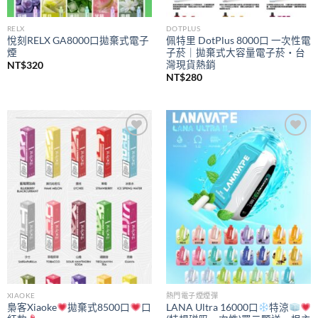
RELX
DOTPLUS
悅刻RELX GA8000口拋棄式電子
佩特里 DotPlus 8000口 一次性電
煙
子菸｜拋棄式大容量電子菸・台
灣現貨熱銷
NT$
320
NT$
280
Add to
Add to
wishlist
wishlist
XIAOKE
熱門電子煙煙彈
梟客Xiaoke
拋棄式8500口
口
LANA Ultra 16000口
特涼