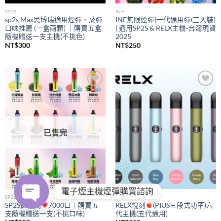
SP2S
INF
sp2s Max思博瑞適用煙彈、菸彈
INF無限煙彈|一代通用彈(三入裝)
口味推薦 (一盒兩顆) ｜購買五盒
| 通用SP2S & RELX主機-台灣現貨
隨機贈送一支主機(不挑色)
2025
NT$
300
NT$
250
Add to
Add to
wishlist
wishlist
已售完
電子煙主機煙彈購買諮詢
SP2S
RELX
SP2S拋棄式
7000口｜購買五
RELX悅刻
(PIUS三段式功率)六
支隨機贈送一支(不挑口味)
代主機(五代通用)
OPEN