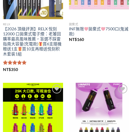
RELX
拋棄式
【2026 頂級評測】RELX 悅刻
INF無限
拋棄式
7500口(鬼滅
12000 口拋棄式電子煙：老饕回
款)
購率最高風味推薦，盲選不踩雷
NT$
160
指南大容量(充電款)
買6支隨機
贈送1支
買10支再贈送悦刻积
木套装1組
評分
NT$
350
5.00
滿分 5
Add to
Add to
wishlist
wishlist