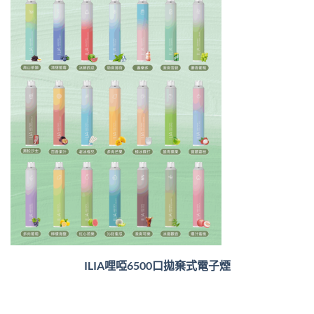
ILIA哩啞6500口
拋棄式電子煙