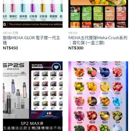
MEHA主機
MEHA
魅嗨MEHA GLOR 電子煙一代主
MEHA五代煙彈Meha Crush系列
機
｜霧化彈 (一盒三顆)
NT$
450
NT$
300
Add to
Add to
wishlist
wishlist