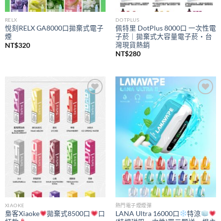
RELX
DOTPLUS
悅刻RELX GA8000口拋棄式電子
佩特里 DotPlus 8000口 一次性電
煙
子菸｜拋棄式大容量電子菸・台
灣現貨熱銷
NT$
320
NT$
280
Add to
Add to
wishlist
wishlist
XIAOKE
熱門電子煙煙彈
梟客Xiaoke
拋棄式8500口
口
LANA Ultra 16000口
特涼