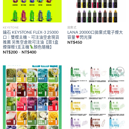
KEYSTONE
拋棄式
鑰石 KEYSTONE FLEX-3 25000
LANA 20000口拋棄式電子煙大
口｜雙模主機、可注油空倉現貨
容量
閃光彈
推薦 另售空倉款可注油【買1盒
NT$
450
煙彈贈1支主機
顏色隨機】
價
NT$
200
–
NT$
400
格
範
圍：
NT$200
到
NT$400
Add to
Add to
wishlist
wishlist