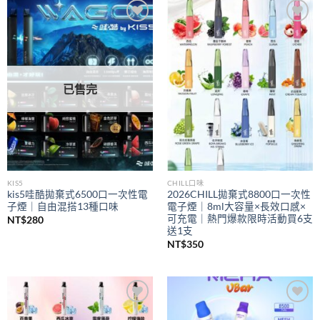
到
NT$350
Add to
Add to
wishlist
wishlist
已售完
KIS5
CHILL口味
kis5哇酷拋棄式6500口一次性電
2026CHILL拋棄式8800口一次性
子煙｜自由混搭13種口味
電子煙｜8ml大容量×長效口感×
可充電｜熱門爆款限時活動買6支
NT$
280
送1支
NT$
350
Add to
Add to