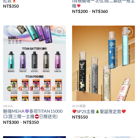
紅款
(特規磁吸一次性)買二顆送一根主
機
NT$
350
價
NT$
200
–
NT$
360
格
範
圍：
NT$200
到
NT$360
Add to
Add to
wishlist
wishlist
MEHA
SP2S推薦
魅嗨MEHA
泰坦TITAN15000
SP2S主機
聖誕限定款
口(買三贈一主機
已贈送完)
NT$
550
價
NT$
300
–
NT$
350
格
範
圍：
NT$300