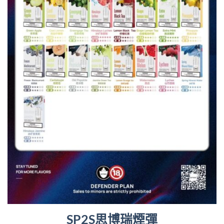
SP2S思博瑞煙彈