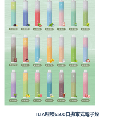
ILIA哩啞6500口
拋棄式電子煙