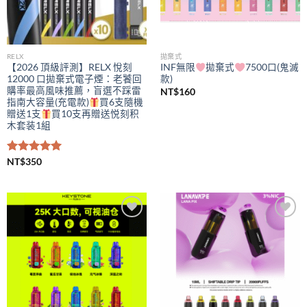
RELX
拋棄式
【2026 頂級評測】RELX 悅刻
INF無限
拋棄式
7500口(鬼滅
12000 口拋棄式電子煙：老饕回
款)
購率最高風味推薦，盲選不踩雷
NT$
160
指南大容量(充電款)
買6支隨機
贈送1支
買10支再贈送悦刻积
木套装1組
評分
NT$
350
5.00
滿分 5
Add to
Add to
wishlist
wishlist