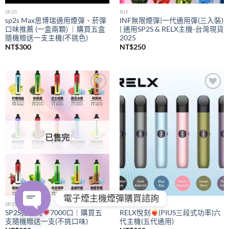
SP2S
INF
sp2s Max思博瑞適用煙彈、菸彈
INF無限煙彈|一代通用彈(三入裝)
口味推薦 (一盒兩顆) ｜購買五盒
| 通用SP2S & RELX主機-台灣現貨
隨機贈送一支主機(不挑色)
2025
NT$
300
NT$
250
Add to
Add to
wishlist
wishlist
已售完
電子煙主機煙彈購買諮詢
SP2S
RELX
SP2S拋棄式
7000口｜購買五
RELX悅刻
(PIUS三段式功率)六
支隨機贈送一支(不挑口味)
代主機(五代通用)
OPEN