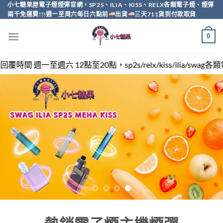
Skip
小七糖果屋電子煙煙彈官網，SP2S、ILIA、KISS、RELX各類電子煙、煙彈
兩千免運費!!!週一至周六每日六點前
出貨
三天711貨到付款取貨
to
content
0
sp2s/relx/kiss/ilia/swag各類電子煙煙彈買越多越便