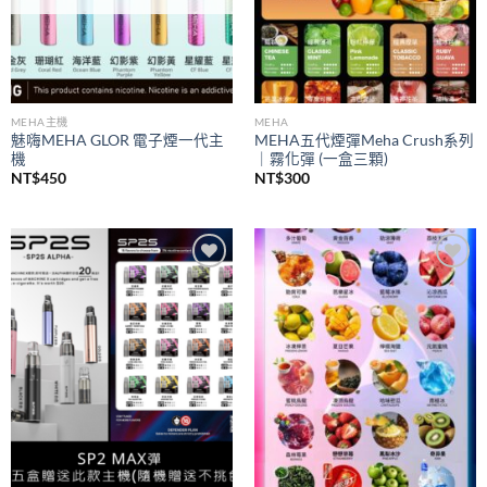
MEHA主機
MEHA
魅嗨MEHA GLOR 電子煙一代主
MEHA五代煙彈Meha Crush系列
機
｜霧化彈 (一盒三顆)
NT$
450
NT$
300
Add to
Add to
wishlist
wishlist