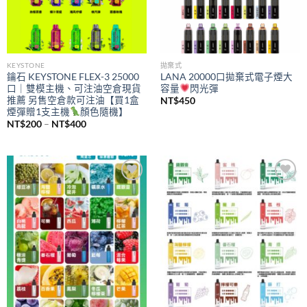
KEYSTONE
拋棄式
鑰石 KEYSTONE FLEX-3 25000
LANA 20000口拋棄式電子煙大
口｜雙模主機、可注油空倉現貨
容量
閃光彈
推薦 另售空倉款可注油【買1盒
NT$
450
煙彈贈1支主機
顏色隨機】
價
NT$
200
–
NT$
400
格
範
圍：
NT$200
到
NT$400
Add to
Add to
wishlist
wishlist