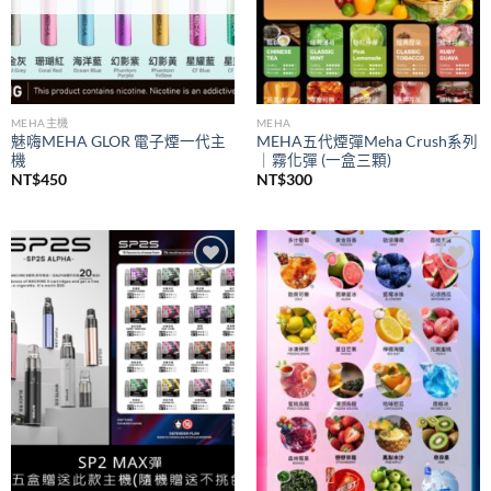
MEHA主機
MEHA
魅嗨MEHA GLOR 電子煙一代主
MEHA五代煙彈Meha Crush系列
機
｜霧化彈 (一盒三顆)
NT$
450
NT$
300
Add to
Add to
wishlist
wishlist