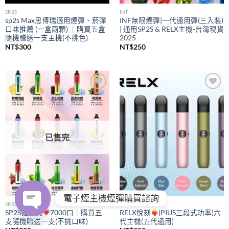
SP2S
INF
sp2s Max思博瑞適用煙彈、菸彈
INF無限煙彈|一代通用彈(三入裝)
口味推薦 (一盒兩顆) ｜購買五盒
| 通用SP2S & RELX主機-台灣現貨
隨機贈送一支主機(不挑色)
2025
NT$
300
NT$
250
Add to
Add to
wishlist
wishlist
已售完
電子煙主機煙彈購買諮詢
SP2S
RELX
SP2S拋棄式
7000口｜購買五
RELX悅刻
(PIUS三段式功率)六
支隨機贈送一支(不挑口味)
代主機(五代通用)
OPEN