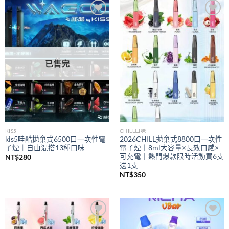
到
NT$350
Add to
Add to
wishlist
wishlist
已售完
KIS5
CHILL口味
kis5哇酷拋棄式6500口一次性電
2026CHILL拋棄式8800口一次性
子煙｜自由混搭13種口味
電子煙｜8ml大容量×長效口感×
可充電｜熱門爆款限時活動買6支
NT$
280
送1支
NT$
350
Add to
Add to