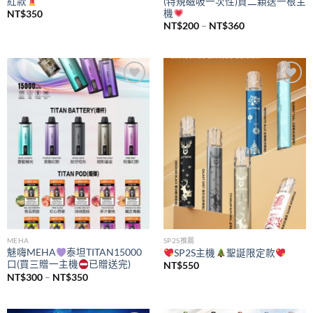
紅款
(特規磁吸一次性)買二顆送一根主
機
NT$
350
價
NT$
200
–
NT$
360
格
範
圍：
NT$200
到
NT$360
Add to
Add to
wishlist
wishlist
MEHA
SP2S推薦
魅嗨MEHA
泰坦TITAN15000
SP2S主機
聖誕限定款
口(買三贈一主機
已贈送完)
NT$
550
價
NT$
300
–
NT$
350
格
範
圍：
NT$300