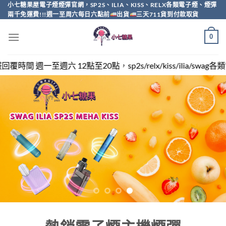
Skip
小七糖果屋電子煙煙彈官網，SP2S、ILIA、KISS、RELX各類電子煙、煙彈
兩千免運費!!!週一至周六每日六點前
出貨
三天711貨到付款取貨
to
content
0
，sp2s/relx/kiss/ilia/swag各類電子煙煙彈買越多越便