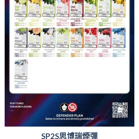
SP2S思博瑞煙彈