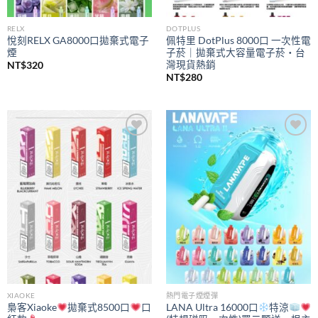
RELX
DOTPLUS
悅刻RELX GA8000口拋棄式電子
佩特里 DotPlus 8000口 一次性電
煙
子菸｜拋棄式大容量電子菸・台
灣現貨熱銷
NT$
320
NT$
280
Add to
Add to
wishlist
wishlist
XIAOKE
熱門電子煙煙彈
梟客Xiaoke
拋棄式8500口
口
LANA Ultra 16000口
特涼