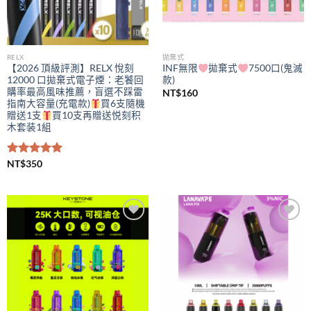
RELX
拋棄式
【2026 頂級評測】RELX 悅刻
INF無限
拋棄式
7500口(鬼滅
12000 口拋棄式電子煙：老饕回
款)
購率最高風味推薦，盲選不踩雷
NT$
160
指南大容量(充電款)
買6支隨機
贈送1支
買10支再贈送悦刻积
木套装1組
評分
NT$
350
5.00
滿分 5
Add to
Add to
wishlist
wishlist