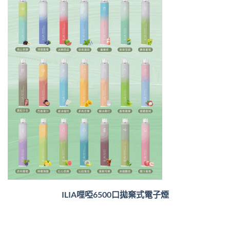
ILIA哩啞6500口
拋棄式電子煙