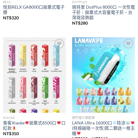
RELX
DOTPLUS
悅刻RELX GA8000口拋棄式電子
佩特里 DotPlus 8000口 一次性電
煙
子菸｜拋棄式大容量電子菸・台
灣現貨熱銷
NT$
320
NT$
280
Add to
Add to
wishlist
wishlist
XIAOKE
熱門電子煙煙彈
梟客Xiaoke
拋棄式8500口
口
LANA Ultra 16000口
特涼
紅款
(特規磁吸一次性)買二顆送一根主
機
NT$
350