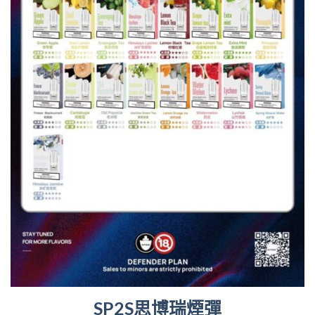
SP2S思博瑞煙彈