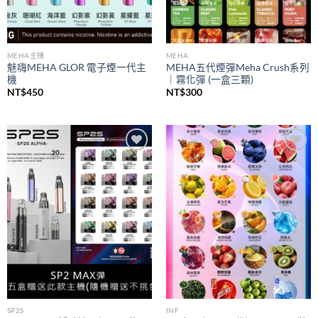
MEHA主機
MEHA
魅嗨MEHA GLOR 電子煙一代主
MEHA五代煙彈Meha Crush系列
機
｜霧化彈 (一盒三顆)
NT$
450
NT$
300
Add to
Add to
wishlist
wishlist
SP2S
INF