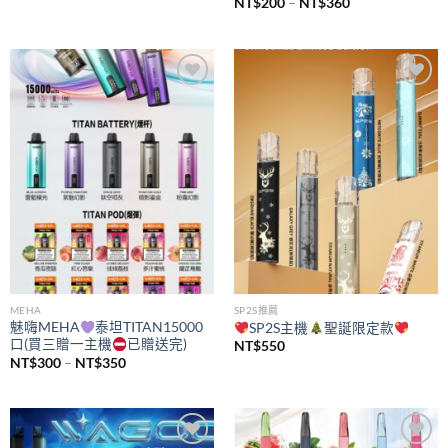
價
NT$
200
–
NT$
360
格
範
圍：
NT$200
到
NT$360
Add to
Add to
wishlist
wishlist
MEHA
SP2S推薦
魅嗨MEHA
泰坦TITAN15000
SP2S主機
聖誕限定款
口(買三贈一主機
已贈送完)
NT$
550
價
NT$
300
–
NT$
350
格
範
圍：
NT$300
到
NT$350