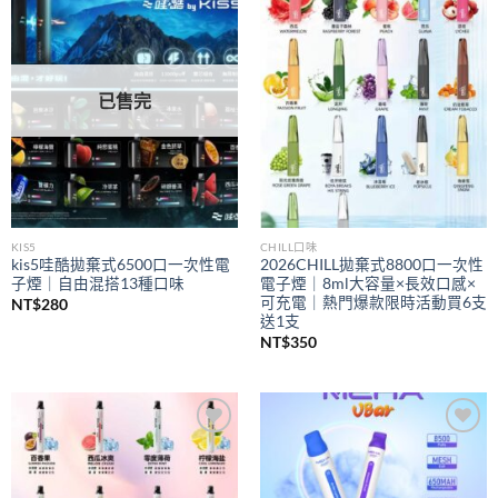
Add to
Add to
wishlist
wishlist
已售完
KIS5
CHILL口味
kis5哇酷拋棄式6500口一次性電
2026CHILL拋棄式8800口一次性
子煙｜自由混搭13種口味
電子煙｜8ml大容量×長效口感×
可充電｜熱門爆款限時活動買6支
NT$
280
送1支
NT$
350
Add to
Add to
wishlist
wishlist