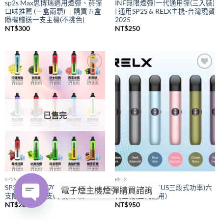
sp2s Max思博瑞適用煙彈、菸彈
INF無限煙彈|一代通用彈(三入裝)
口味推薦 (一盒兩顆) ｜購買五盒
| 通用SP2S & RELX主機-台灣現貨
隨機贈送一支主機(不挑色)
2025
NT$
300
NT$
250
Add to
Add to
wishlist
wishlist
已售完
SP2S
RELX
SP2S拋棄式
7000口｜購買五
RELX悅刻
(PIUS三段式功率)六
電子煙主機煙彈購買諮詢
支隨機贈送一支(不挑口味)
代主機(五代通用)
NT$
280
NT$
950
OPEN