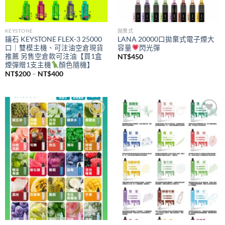
KEYSTONE
拋棄式
鑰石 KEYSTONE FLEX-3 25000
LANA 20000口拋棄式電子煙大
口｜雙模主機、可注油空倉現貨
容量
閃光彈
推薦 另售空倉款可注油【買1盒
NT$
450
煙彈贈1支主機
顏色隨機】
價
NT$
200
–
NT$
400
格
範
圍：
NT$200
到
NT$400
Add to
Add to
wishlist
wishlist