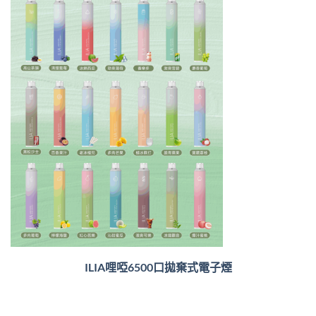
ILIA哩啞6500口
拋棄式電子煙