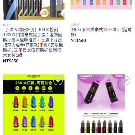
RELX
拋棄式
【2026 頂級評測】RELX 悅刻
INF無限
拋棄式
7500口(鬼滅
12000 口拋棄式電子煙：老饕回
款)
購率最高風味推薦，盲選不踩雷
NT$
160
指南大容量(充電款)
買6支隨機
贈送1支
買10支再贈送悦刻积
木套装1組
NT$
350
Add to
Add to
wishlist
wishlist