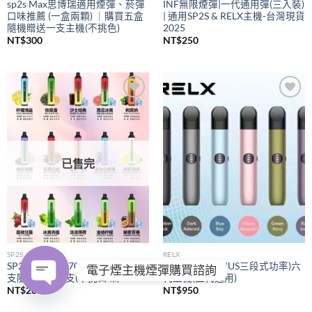
sp2s Max思博瑞適用煙彈、菸彈
INF無限煙彈|一代通用彈(三入裝)
口味推薦 (一盒兩顆) ｜購買五盒
| 通用SP2S & RELX主機-台灣現貨
隨機贈送一支主機(不挑色)
2025
NT$
300
NT$
250
Add to
Add to
wishlist
wishlist
已售完
SP2S
RELX
SP2S拋棄式
7000口｜購買五
RELX悅刻
(PIUS三段式功率)六
電子煙主機煙彈購買諮詢
支隨機贈送一支(不挑口味)
代主機(五代通用)
NT$
280
NT$
950
OPEN