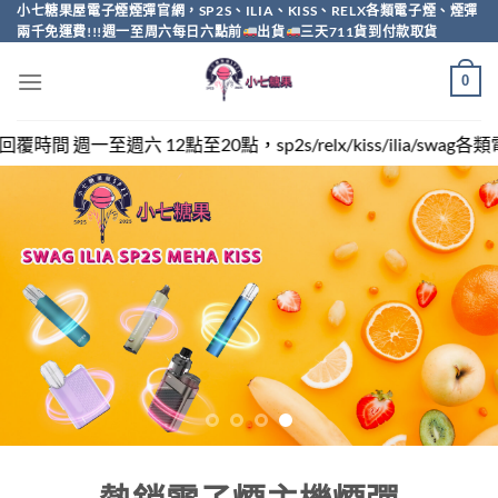
Skip
小七糖果屋電子煙煙彈官網，SP2S、ILIA、KISS、RELX各類電子煙、煙彈
兩千免運費!!!週一至周六每日六點前
出貨
三天711貨到付款取貨
to
content
0
sp2s/relx/kiss/ilia/swag各類電子煙煙彈買越多越便