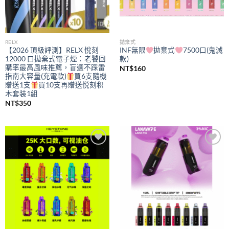
RELX
拋棄式
【2026 頂級評測】RELX 悅刻
INF無限
拋棄式
7500口(鬼滅
12000 口拋棄式電子煙：老饕回
款)
購率最高風味推薦，盲選不踩雷
NT$
160
指南大容量(充電款)
買6支隨機
贈送1支
買10支再贈送悦刻积
木套装1組
NT$
350
Add to
Add to
wishlist
wishlist