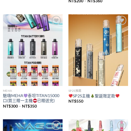
價
NT$
200
–
NT$
360
格
範
圍：
NT$200
到
NT$360
Add to
Add to
wishlist
wishlist
MEHA
SP2S推薦
魅嗨MEHA
泰坦TITAN15000
SP2S主機
聖誕限定款
口(買三贈一主機
已贈送完)
NT$
550
價
NT$
300
–
NT$
350
格
範
圍：
NT$300
到
NT$350