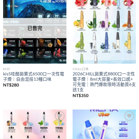
Add to
Add to
wishlist
wishlist
已售完
KIS5
CHILL口味
kis5哇酷拋棄式6500口一次性電
2026CHILL拋棄式8800口一次性
子煙｜自由混搭13種口味
電子煙｜8ml大容量×長效口感×
可充電｜熱門爆款限時活動買6支
NT$
280
送1支
NT$
350
Add to
Add to
wishlist
wishlist