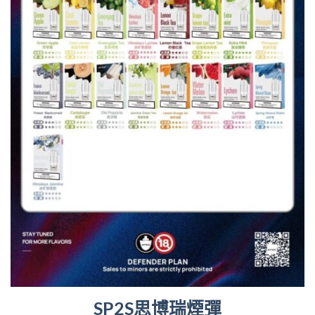
SP2S思博瑞煙彈