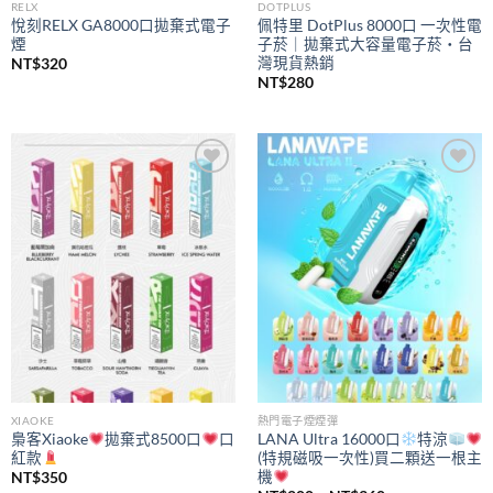
RELX
DOTPLUS
悅刻RELX GA8000口拋棄式電子
佩特里 DotPlus 8000口 一次性電
煙
子菸｜拋棄式大容量電子菸・台
灣現貨熱銷
NT$
320
NT$
280
Add to
Add to
wishlist
wishlist
XIAOKE
熱門電子煙煙彈
梟客Xiaoke
拋棄式8500口
口
LANA Ultra 16000口
特涼
紅款
(特規磁吸一次性)買二顆送一根主
機
NT$
350