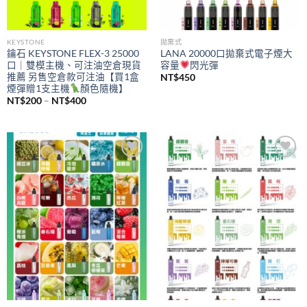
KEYSTONE
拋棄式
鑰石 KEYSTONE FLEX-3 25000
LANA 20000口拋棄式電子煙大
口｜雙模主機、可注油空倉現貨
容量
閃光彈
推薦 另售空倉款可注油【買1盒
NT$
450
煙彈贈1支主機
顏色隨機】
價
NT$
200
–
NT$
400
格
範
圍：
NT$200
到
NT$400
Add to
Add to
wishlist
wishlist