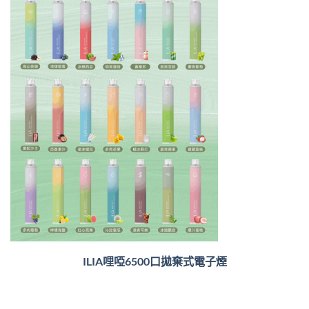
ILIA哩啞6500口
拋棄式電子煙