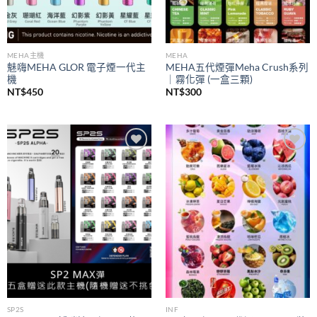
MEHA主機
MEHA
魅嗨MEHA GLOR 電子煙一代主
MEHA五代煙彈Meha Crush系列
機
｜霧化彈 (一盒三顆)
NT$
450
NT$
300
Add to
Add to
wishlist
wishlist
SP2S
INF