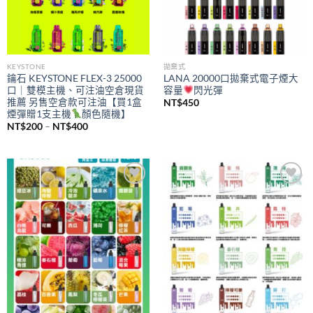
KEYSTONE
拋棄式
鑰石 KEYSTONE FLEX-3 25000
LANA 20000口拋棄式電子煙大
口｜雙模主機、可注油空倉現貨
容量
閃光彈
推薦 另售空倉款可注油【買1盒
NT$
450
煙彈贈1支主機
顏色隨機】
價
NT$
200
–
NT$
400
格
範
圍：
NT$200
到
NT$400
Add to
Add to
wishlist
wishlist