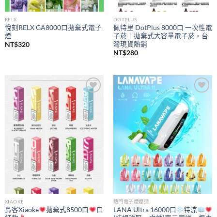
RELX
DOTPLUS
悅刻RELX GA8000口拋棄式電子
佩特里 DotPlus 8000口 一次性電
煙
子菸｜拋棄式大容量電子菸・台
灣現貨熱銷
NT$
320
NT$
280
Add to
Add to
wishlist
wishlist
XIAOKE
熱門電子煙煙彈
梟客Xiaoke
拋棄式8500口
口
LANA Ultra 16000口
特涼