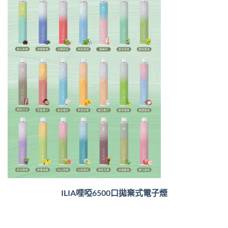
ILIA哩啞6500口
拋棄式電子煙