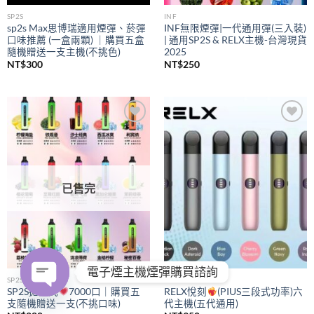
SP2S
INF
sp2s Max思博瑞適用煙彈、菸彈
INF無限煙彈|一代通用彈(三入裝)
口味推薦 (一盒兩顆) ｜購買五盒
| 通用SP2S & RELX主機-台灣現貨
隨機贈送一支主機(不挑色)
2025
NT$
300
NT$
250
Add to
Add to
wishlist
wishlist
已售完
電子煙主機煙彈購買諮詢
SP2S
RELX
SP2S拋棄式
7000口｜購買五
RELX悅刻
(PIUS三段式功率)六
支隨機贈送一支(不挑口味)
代主機(五代通用)
OPEN