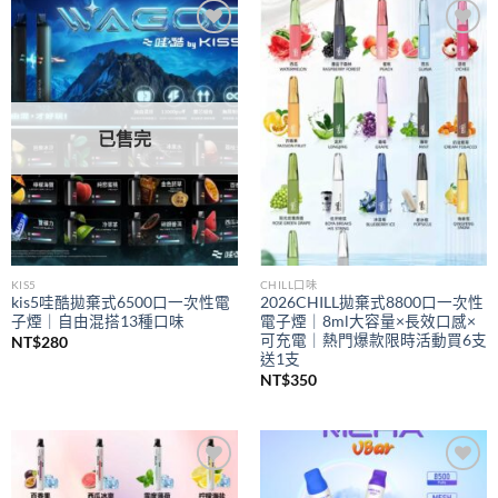
到
NT$350
Add to
Add to
wishlist
wishlist
已售完
KIS5
CHILL口味
kis5哇酷拋棄式6500口一次性電
2026CHILL拋棄式8800口一次性
子煙｜自由混搭13種口味
電子煙｜8ml大容量×長效口感×
可充電｜熱門爆款限時活動買6支
NT$
280
送1支
NT$
350
Add to
Add to