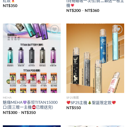
紅款
(特規磁吸一次性)買二顆送一根主
機
NT$
350
價
NT$
200
–
NT$
360
格
範
圍：
NT$200
到
NT$360
Add to
Add to
wishlist
wishlist
MEHA
SP2S推薦
魅嗨MEHA
泰坦TITAN15000
SP2S主機
聖誕限定款
口(買三贈一主機
已贈送完)
NT$
550
價
NT$
300
–
NT$
350
格
範
圍：
NT$300