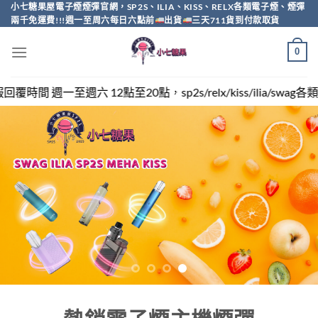
Skip
小七糖果屋電子煙煙彈官網，SP2S、ILIA、KISS、RELX各類電子煙、煙彈
兩千免運費!!!週一至周六每日六點前
出貨
三天711貨到付款取貨
to
content
0
sp2s/relx/kiss/ilia/swag各類電子煙煙彈買越多越便