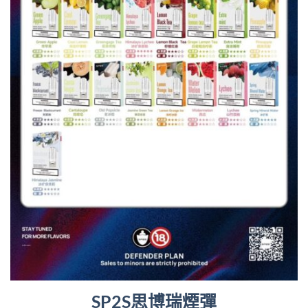
SP2S思博瑞煙彈