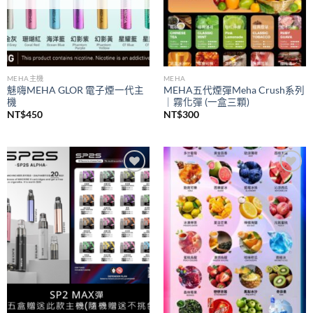
MEHA主機
MEHA
魅嗨MEHA GLOR 電子煙一代主
MEHA五代煙彈Meha Crush系列
機
｜霧化彈 (一盒三顆)
NT$
450
NT$
300
Add to
Add to
wishlist
wishlist