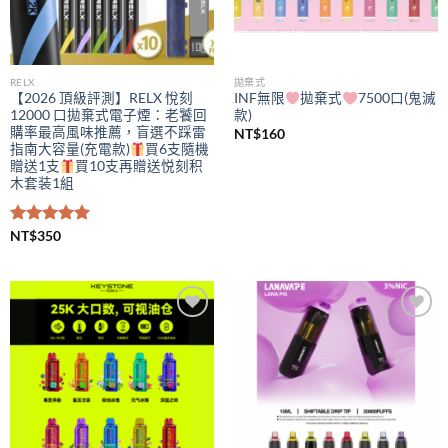
RELX
拋棄式
【2026 頂級評測】RELX 悅刻
INF無限
拋棄式
7500口(鬼滅
12000 口拋棄式電子煙：老饕回
款)
購率最高風味推薦，盲選不踩雷
NT$
160
指南大容量(充電款)
買6支隨機
贈送1支
買10支再贈送悦刻积
木套装1組
評分
NT$
350
5.00
滿分 5
Add to
Add to
wishlist
wishlist