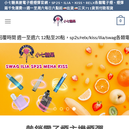
Skip
小七糖果屋電子煙煙彈官網，SP2S、ILIA、KISS、RELX各類電子煙、煙彈
兩千免運費!!!週一至周六每日六點前
出貨
三天711貨到付款取貨
to
content
0
sp2s/relx/kiss/ilia/swag各類電子煙煙彈買越多越便宜