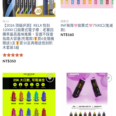
RELX
拋棄式
【2026 頂級評測】RELX 悅刻
INF無限
拋棄式
7500口(鬼滅
12000 口拋棄式電子煙：老饕回
款)
購率最高風味推薦，盲選不踩雷
NT$
160
指南大容量(充電款)
買6支隨機
贈送1支
買10支再贈送悦刻积
木套装1組
評分
NT$
350
5.00
滿分 5
Add to
Add to
wishlist
wishlist