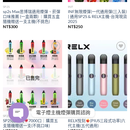
SP2S
INF
sp2s Max思博瑞適用煙彈、菸彈
INF無限煙彈|一代通用彈(三入裝)
口味推薦 (一盒兩顆) ｜購買五盒
| 通用SP2S & RELX主機-台灣現貨
隨機贈送一支主機(不挑色)
2025
NT$
300
NT$
250
Add to
Add to
wishlist
wishlist
已售完
電子煙主機煙彈購買諮詢
SP2S
RELX
SP2S拋棄式
7000口｜購買五
RELX悅刻
(PIUS三段式功率)六
支隨機贈送一支(不挑口味)
代主機(五代通用)
OPEN