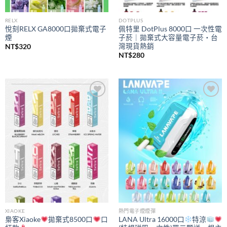
RELX
DOTPLUS
悅刻RELX GA8000口拋棄式電子
佩特里 DotPlus 8000口 一次性電
煙
子菸｜拋棄式大容量電子菸・台
灣現貨熱銷
NT$
320
NT$
280
Add to
Add to
wishlist
wishlist
XIAOKE
熱門電子煙煙彈
梟客Xiaoke
拋棄式8500口
口
LANA Ultra 16000口
特涼