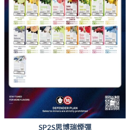
SP2S思博瑞煙彈