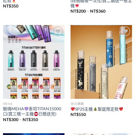
紅款
(特規磁吸一次性)買二顆送一根主
機
NT$
350
價
NT$
200
–
NT$
360
格
範
圍：
NT$200
到
NT$360
Add to
Add to
wishlist
wishlist
MEHA
SP2S推薦
魅嗨MEHA
泰坦TITAN15000
SP2S主機
聖誕限定款
口(買三贈一主機
已贈送完)
NT$
550
價
NT$
300
–
NT$
350
格
範
圍：
NT$300