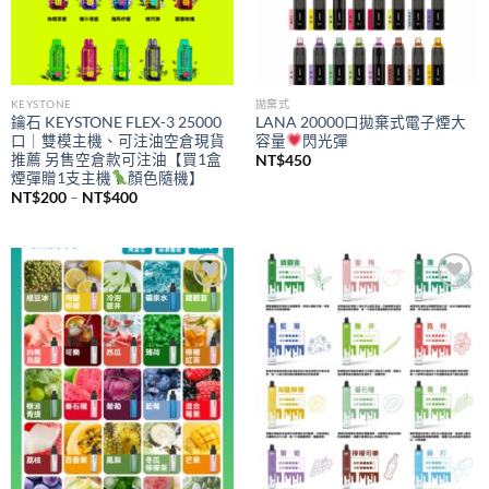
KEYSTONE
拋棄式
鑰石 KEYSTONE FLEX-3 25000
LANA 20000口拋棄式電子煙大
口｜雙模主機、可注油空倉現貨
容量
閃光彈
推薦 另售空倉款可注油【買1盒
NT$
450
煙彈贈1支主機
顏色隨機】
價
NT$
200
–
NT$
400
格
範
圍：
NT$200
到
NT$400
Add to
Add to
wishlist
wishlist