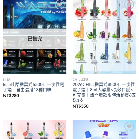
到
NT$350
Add to
Add to
wishlist
wishlist
已售完
KIS5
CHILL口味
kis5哇酷拋棄式6500口一次性電
2026CHILL拋棄式8800口一次性
子煙｜自由混搭13種口味
電子煙｜8ml大容量×長效口感×
可充電｜熱門爆款限時活動買6支
NT$
280
送1支
NT$
350
Add to
Add to