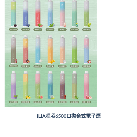
ILIA哩啞6500口
拋棄式電子煙