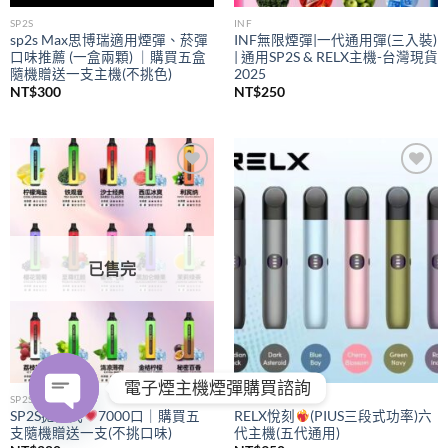
SP2S
INF
sp2s Max思博瑞適用煙彈、菸彈
INF無限煙彈|一代通用彈(三入裝)
口味推薦 (一盒兩顆) ｜購買五盒
| 通用SP2S & RELX主機-台灣現貨
隨機贈送一支主機(不挑色)
2025
NT$
300
NT$
250
Add to
Add to
wishlist
wishlist
已售完
電子煙主機煙彈購買諮詢
SP2S
RELX
SP2S拋棄式
7000口｜購買五
RELX悅刻
(PIUS三段式功率)六
支隨機贈送一支(不挑口味)
代主機(五代通用)
OPEN