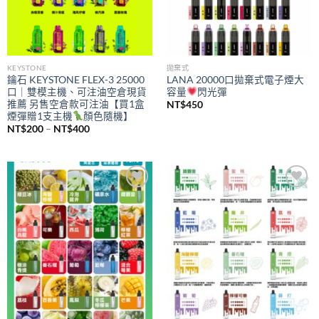
KEYSTONE
拋棄式
鑰石 KEYSTONE FLEX-3 25000
LANA 20000口拋棄式電子煙大
口｜雙模主機、可注油空倉現貨
容量
閃光彈
推薦 另售空倉款可注油【買1盒
NT$
450
煙彈贈1支主機
顏色隨機】
價
NT$
200
–
NT$
400
格
範
圍：
NT$200
到
NT$400
Add to
Add to
wishlist
wishlist