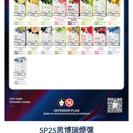
SP2S思博瑞煙彈