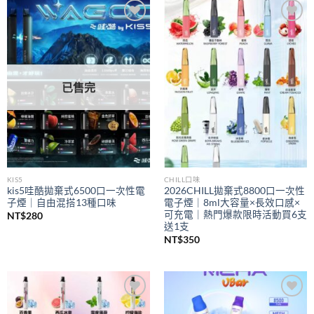
到
NT$350
Add to
Add to
wishlist
wishlist
已售完
KIS5
CHILL口味
kis5哇酷拋棄式6500口一次性電
2026CHILL拋棄式8800口一次性
子煙｜自由混搭13種口味
電子煙｜8ml大容量×長效口感×
可充電｜熱門爆款限時活動買6支
NT$
280
送1支
NT$
350
Add to
Add to