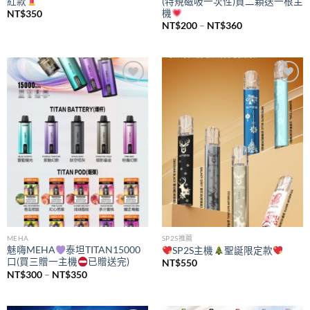
紅款
(特規磁吸一次性)買二顆送一根主
機
NT$
350
價
NT$
200
–
NT$
360
格
範
圍：
NT$200
到
NT$360
Add to
Add to
wishlist
wishlist
MEHA
SP2S推薦
魅嗨MEHA
泰坦TITAN15000
SP2S主機
聖誕限定款
口(買三贈一主機
已贈送完)
NT$
550
價
NT$
300
–
NT$
350
格
範
圍：
NT$300