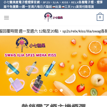
Skip
小七糖果屋電子煙煙彈官網，SP2S、ILIA、KISS、RELX各類電子煙、煙彈
兩千免運費!!!週一至周六每日六點前
出貨
三天711貨到付款取貨
to
content
0
，sp2s/relx/kiss/ilia/swag各類電子煙煙彈買越多越便