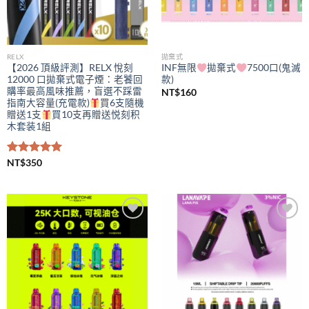
RELX
拋棄式
【2026 頂級評測】RELX 悅刻
INF無限
拋棄式
7500口(鬼滅
12000 口拋棄式電子煙：老饕回
款)
購率最高風味推薦，盲選不踩雷
NT$
160
指南大容量(充電款)
買6支隨機
贈送1支
買10支再贈送悦刻积
木套装1組
評分
NT$
350
5.00
滿分 5
Add to
Add to
wishlist
wishlist