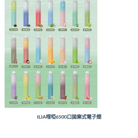
ILIA哩啞6500口
拋棄式電子煙