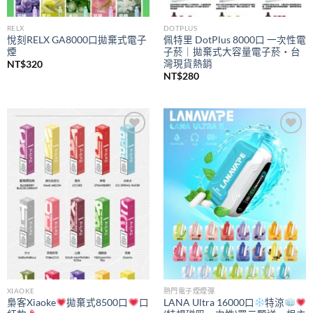
RELX
DOTPLUS
悅刻RELX GA8000口拋棄式電子
佩特里 DotPlus 8000口 一次性電
煙
子菸｜拋棄式大容量電子菸・台
灣現貨熱銷
NT$
320
NT$
280
Add to
Add to
wishlist
wishlist
XIAOKE
熱門電子煙煙彈
梟客Xiaoke
拋棄式8500口
口
LANA Ultra 16000口
特涼