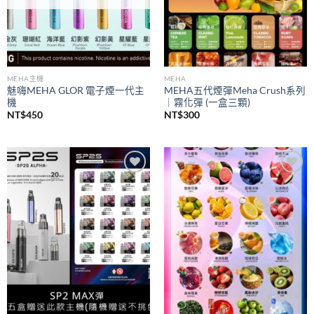
MEHA主機
MEHA
魅嗨MEHA GLOR 電子煙一代主
MEHA五代煙彈Meha Crush系列
機
｜霧化彈 (一盒三顆)
NT$
450
NT$
300
Add to
Add to
wishlist
wishlist