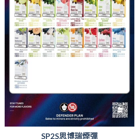
SP2S思博瑞煙彈