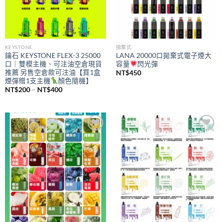
KEYSTONE
拋棄式
鑰石 KEYSTONE FLEX-3 25000
LANA 20000口拋棄式電子煙大
口｜雙模主機、可注油空倉現貨
容量
閃光彈
推薦 另售空倉款可注油【買1盒
NT$
450
煙彈贈1支主機
顏色隨機】
價
NT$
200
–
NT$
400
格
範
圍：
NT$200
到
NT$400
Add to
Add to
wishlist
wishlist