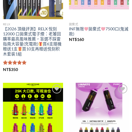
RELX
拋棄式
【2026 頂級評測】RELX 悅刻
INF無限
拋棄式
7500口(鬼滅
12000 口拋棄式電子煙：老饕回
款)
購率最高風味推薦，盲選不踩雷
NT$
160
指南大容量(充電款)
買6支隨機
贈送1支
買10支再贈送悦刻积
木套装1組
評分
NT$
350
5.00
滿分 5
Add to
Add to
wishlist
wishlist