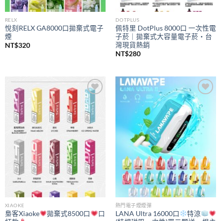
RELX
DOTPLUS
悅刻RELX GA8000口拋棄式電子
佩特里 DotPlus 8000口 一次性電
煙
子菸｜拋棄式大容量電子菸・台
灣現貨熱銷
NT$
320
NT$
280
Add to
Add to
wishlist
wishlist
XIAOKE
熱門電子煙煙彈
梟客Xiaoke
拋棄式8500口
口
LANA Ultra 16000口
特涼