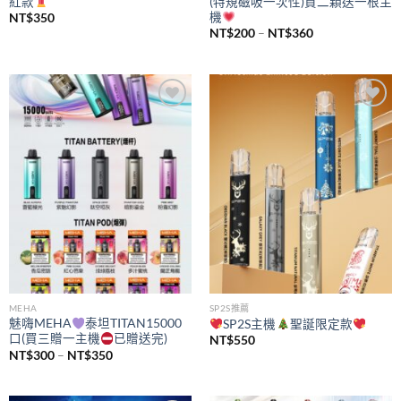
紅款
(特規磁吸一次性)買二顆送一根主
機
NT$
350
價
NT$
200
–
NT$
360
格
範
圍：
NT$200
到
NT$360
Add to
Add to
wishlist
wishlist
MEHA
SP2S推薦
魅嗨MEHA
泰坦TITAN15000
SP2S主機
聖誕限定款
口(買三贈一主機
已贈送完)
NT$
550
價
NT$
300
–
NT$
350
格
範
圍：
NT$300