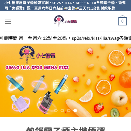
Skip
小七糖果屋電子煙煙彈官網，SP2S、ILIA、KISS、RELX各類電子煙、煙彈
兩千免運費!!!週一至周六每日六點前
出貨
三天711貨到付款取貨
to
content
0
sp2s/relx/kiss/ilia/swag各類電子煙煙彈買越多越便宜