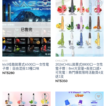
到
NT$350
Add to
Add to
wishlist
wishlist
已售完
KIS5
CHILL口味
kis5哇酷拋棄式6500口一次性電
2026CHILL拋棄式8800口一次性
子煙｜自由混搭13種口味
電子煙｜8ml大容量×長效口感×
可充電｜熱門爆款限時活動買6支
NT$
280
送1支
NT$
350
Add to
Add to