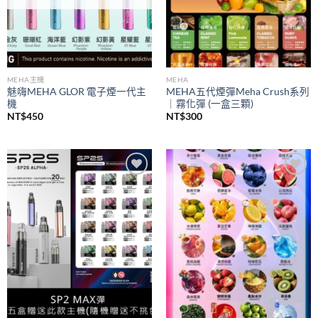
MEHA主機
MEHA
魅嗨MEHA GLOR 電子煙一代主
MEHA五代煙彈Meha Crush系列
機
｜霧化彈 (一盒三顆)
NT$
450
NT$
300
Add to
Add to
wishlist
wishlist