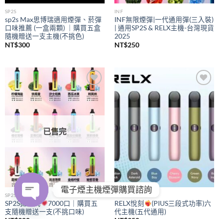
SP2S
INF
sp2s Max思博瑞適用煙彈、菸彈
INF無限煙彈|一代通用彈(三入裝)
口味推薦 (一盒兩顆) ｜購買五盒
| 通用SP2S & RELX主機-台灣現貨
隨機贈送一支主機(不挑色)
2025
NT$
300
NT$
250
Add to
Add to
wishlist
wishlist
已售完
電子煙主機煙彈購買諮詢
SP2S
RELX
SP2S拋棄式
7000口｜購買五
RELX悅刻
(PIUS三段式功率)六
支隨機贈送一支(不挑口味)
代主機(五代通用)
OPEN