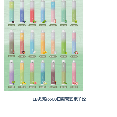
ILIA哩啞6500口
拋棄式電子煙