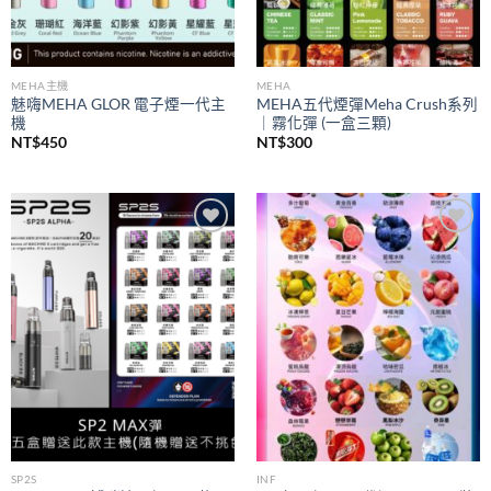
MEHA主機
MEHA
魅嗨MEHA GLOR 電子煙一代主
MEHA五代煙彈Meha Crush系列
機
｜霧化彈 (一盒三顆)
NT$
450
NT$
300
Add to
Add to
wishlist
wishlist
SP2S
INF