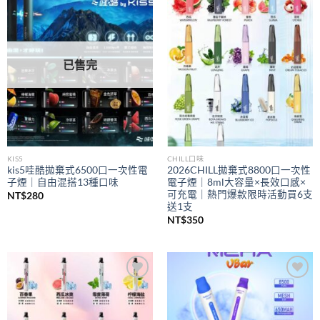
Add to
Add to
wishlist
wishlist
已售完
KIS5
CHILL口味
kis5哇酷拋棄式6500口一次性電
2026CHILL拋棄式8800口一次性
子煙｜自由混搭13種口味
電子煙｜8ml大容量×長效口感×
可充電｜熱門爆款限時活動買6支
NT$
280
送1支
NT$
350
Add to
Add to
wishlist
wishlist