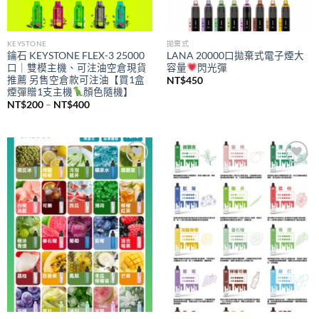
KEYSTONE
拋棄式
鑰石 KEYSTONE FLEX-3 25000
LANA 20000口拋棄式電子煙大
口｜雙模主機、可注油空倉現貨
容量
閃光彈
推薦 另售空倉款可注油【買1盒
NT$
450
煙彈贈1支主機
顏色隨機】
價
NT$
200
–
NT$
400
格
範
圍：
NT$200
到
NT$400
Add to
Add to
wishlist
wishlist