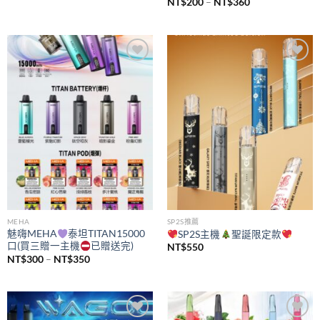
價
NT$
200
–
NT$
360
格
範
圍：
NT$200
到
NT$360
Add to
Add to
wishlist
wishlist
MEHA
SP2S推薦
魅嗨MEHA
泰坦TITAN15000
SP2S主機
聖誕限定款
口(買三贈一主機
已贈送完)
NT$
550
價
NT$
300
–
NT$
350
格
範
圍：
NT$300
到
NT$350