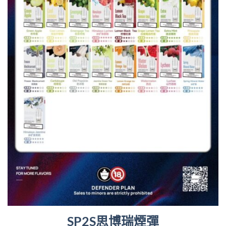
SP2S思博瑞煙彈