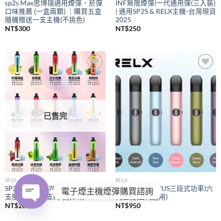
sp2s Max思博瑞適用煙彈、菸彈
INF無限煙彈|一代通用彈(三入裝)
口味推薦 (一盒兩顆) ｜購買五盒
| 通用SP2S & RELX主機-台灣現貨
隨機贈送一支主機(不挑色)
2025
NT$
300
NT$
250
Add to
Add to
wishlist
wishlist
已售完
SP2S
RELX
SP2S拋棄式
7000口｜購買五
RELX悅刻
(PIUS三段式功率)六
電子煙主機煙彈購買諮詢
支隨機贈送一支(不挑口味)
代主機(五代通用)
NT$
280
NT$
950
OPEN