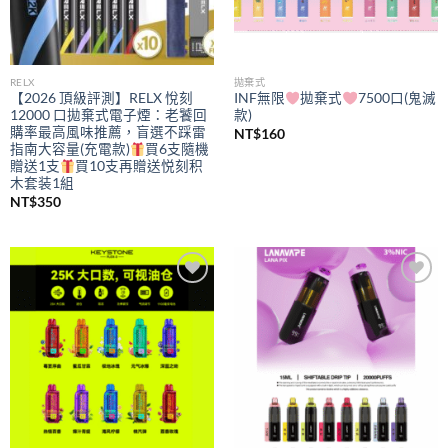
RELX
拋棄式
【2026 頂級評測】RELX 悅刻
INF無限
拋棄式
7500口(鬼滅
12000 口拋棄式電子煙：老饕回
款)
購率最高風味推薦，盲選不踩雷
NT$
160
指南大容量(充電款)
買6支隨機
贈送1支
買10支再贈送悦刻积
木套装1組
NT$
350
Add to
Add to
wishlist
wishlist