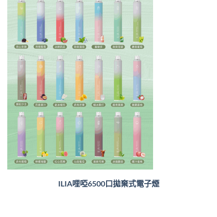
ILIA哩啞6500口
拋棄式電子煙