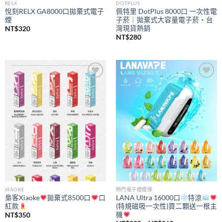
RELX
DOTPLUS
悅刻RELX GA8000口拋棄式電子
佩特里 DotPlus 8000口 一次性電
煙
子菸｜拋棄式大容量電子菸・台
灣現貨熱銷
NT$
320
NT$
280
Add to
Add to
wishlist
wishlist
XIAOKE
熱門電子煙煙彈
梟客Xiaoke
拋棄式8500口
口
LANA Ultra 16000口
特涼
紅款
(特規磁吸一次性)買二顆送一根主
機
NT$
350