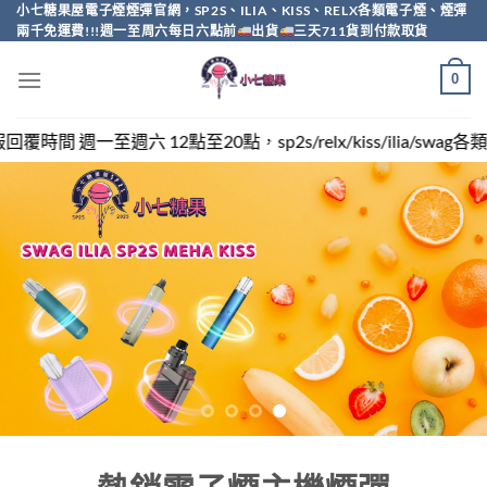
Skip
小七糖果屋電子煙煙彈官網，SP2S、ILIA、KISS、RELX各類電子煙、煙彈
兩千免運費!!!週一至周六每日六點前
出貨
三天711貨到付款取貨
to
content
0
，sp2s/relx/kiss/ilia/swag各類電子煙煙彈買越多越便