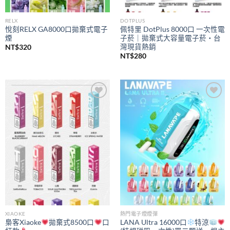
RELX
DOTPLUS
悅刻RELX GA8000口拋棄式電子
佩特里 DotPlus 8000口 一次性電
煙
子菸｜拋棄式大容量電子菸・台
灣現貨熱銷
NT$
320
NT$
280
Add to
Add to
wishlist
wishlist
XIAOKE
熱門電子煙煙彈
梟客Xiaoke
拋棄式8500口
口
LANA Ultra 16000口
特涼