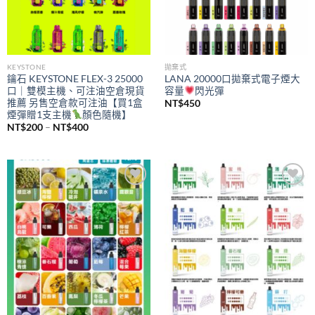
KEYSTONE
拋棄式
鑰石 KEYSTONE FLEX-3 25000
LANA 20000口拋棄式電子煙大
口｜雙模主機、可注油空倉現貨
容量
閃光彈
推薦 另售空倉款可注油【買1盒
NT$
450
煙彈贈1支主機
顏色隨機】
價
NT$
200
–
NT$
400
格
範
圍：
NT$200
到
NT$400
Add to
Add to
wishlist
wishlist