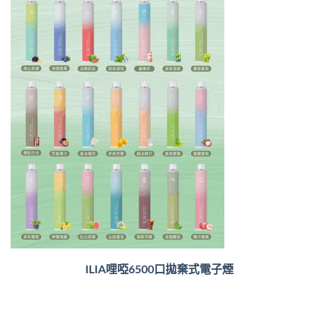
ILIA哩啞6500口
拋棄式電子煙