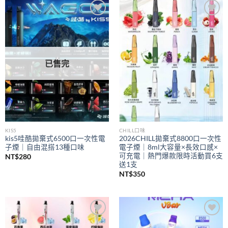
到
NT$350
Add to
Add to
wishlist
wishlist
已售完
KIS5
CHILL口味
kis5哇酷拋棄式6500口一次性電
2026CHILL拋棄式8800口一次性
子煙｜自由混搭13種口味
電子煙｜8ml大容量×長效口感×
可充電｜熱門爆款限時活動買6支
NT$
280
送1支
NT$
350
Add to
Add to