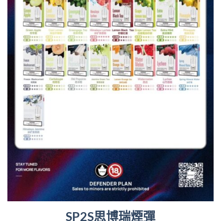
SP2S思博瑞煙彈