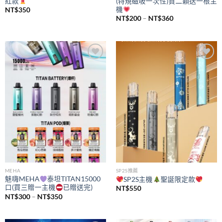
紅款
(特規磁吸一次性)買二顆送一根主
機
NT$
350
價
NT$
200
–
NT$
360
格
範
圍：
NT$200
到
NT$360
Add to
Add to
wishlist
wishlist
MEHA
SP2S推薦
魅嗨MEHA
泰坦TITAN15000
SP2S主機
聖誕限定款
口(買三贈一主機
已贈送完)
NT$
550
價
NT$
300
–
NT$
350
格
範
圍：
NT$300