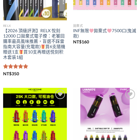
RELX
拋棄式
【2026 頂級評測】RELX 悅刻
INF無限
拋棄式
7500口(鬼滅
12000 口拋棄式電子煙：老饕回
款)
購率最高風味推薦，盲選不踩雷
NT$
160
指南大容量(充電款)
買6支隨機
贈送1支
買10支再贈送悦刻积
木套装1組
評分
NT$
350
5.00
滿分 5
Add to
Add to
wishlist
wishlist