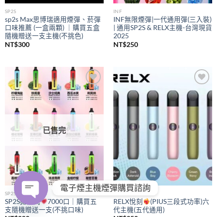
SP2S
INF
sp2s Max思博瑞適用煙彈、菸彈
INF無限煙彈|一代通用彈(三入裝)
口味推薦 (一盒兩顆) ｜購買五盒
| 通用SP2S & RELX主機-台灣現貨
隨機贈送一支主機(不挑色)
2025
NT$
300
NT$
250
Add to
Add to
wishlist
wishlist
已售完
電子煙主機煙彈購買諮詢
SP2S
RELX
SP2S拋棄式
7000口｜購買五
RELX悅刻
(PIUS三段式功率)六
支隨機贈送一支(不挑口味)
代主機(五代通用)
OPEN