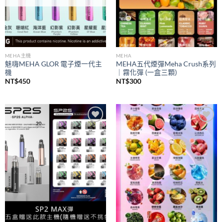
MEHA主機
MEHA
魅嗨MEHA GLOR 電子煙一代主
MEHA五代煙彈Meha Crush系列
機
｜霧化彈 (一盒三顆)
NT$
450
NT$
300
Add to
Add to
wishlist
wishlist