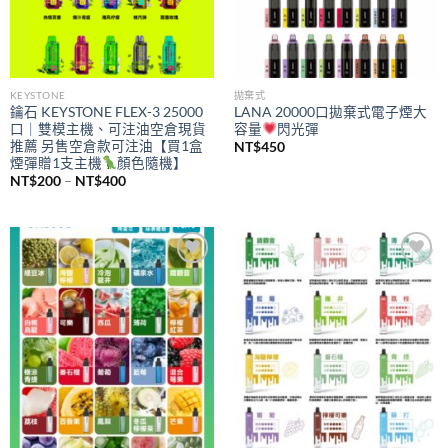
KEYSTONE
拋棄式
鑰石 KEYSTONE FLEX-3 25000
LANA 20000口拋棄式電子煙大
口｜雙模主機、可注油空倉現貨
容量
閃光彈
推薦 另售空倉款可注油【買1盒
NT$
450
煙彈贈1支主機
顏色隨機】
價
NT$
200
–
NT$
400
格
範
圍：
NT$200
到
NT$400
Add to
Add to
wishlist
wishlist