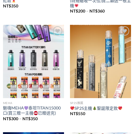
紅款
(特規磁吸一次性)買二顆送一根主
機
NT$
350
價
NT$
200
–
NT$
360
格
範
圍：
NT$200
到
NT$360
Add to
Add to
wishlist
wishlist
MEHA
SP2S推薦
魅嗨MEHA
泰坦TITAN15000
SP2S主機
聖誕限定款
口(買三贈一主機
已贈送完)
NT$
550
價
NT$
300
–
NT$
350
格
範
圍：
NT$300