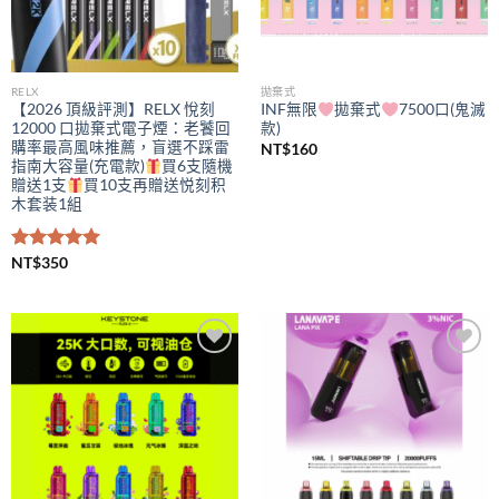
RELX
拋棄式
【2026 頂級評測】RELX 悅刻
INF無限
拋棄式
7500口(鬼滅
12000 口拋棄式電子煙：老饕回
款)
購率最高風味推薦，盲選不踩雷
NT$
160
指南大容量(充電款)
買6支隨機
贈送1支
買10支再贈送悦刻积
木套装1組
評分
NT$
350
5.00
滿分 5
Add to
Add to
wishlist
wishlist