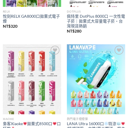
RELX
DOTPLUS
悅刻RELX GA8000口拋棄式電子
佩特里 DotPlus 8000口 一次性電
煙
子菸｜拋棄式大容量電子菸・台
灣現貨熱銷
NT$
320
NT$
280
Add to
Add to
wishlist
wishlist
XIAOKE
熱門電子煙煙彈
梟客Xiaoke
拋棄式8500口
口
LANA Ultra 16000口
特涼