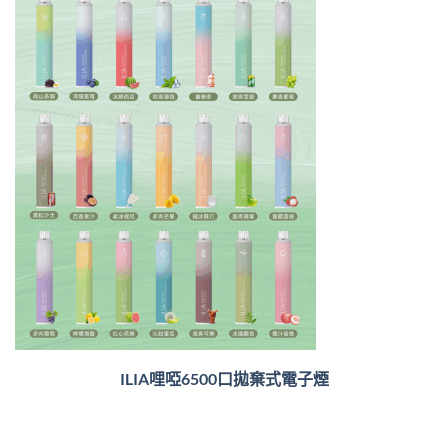
ILIA哩啞6500口
拋棄式電子煙