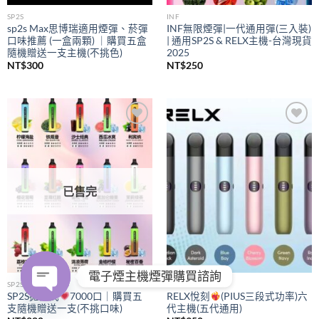
SP2S
INF
sp2s Max思博瑞適用煙彈、菸彈
INF無限煙彈|一代通用彈(三入裝)
口味推薦 (一盒兩顆) ｜購買五盒
| 通用SP2S & RELX主機-台灣現貨
隨機贈送一支主機(不挑色)
2025
NT$
300
NT$
250
Add to
Add to
wishlist
wishlist
已售完
電子煙主機煙彈購買諮詢
SP2S
RELX
SP2S拋棄式
7000口｜購買五
RELX悅刻
(PIUS三段式功率)六
支隨機贈送一支(不挑口味)
代主機(五代通用)
OPEN