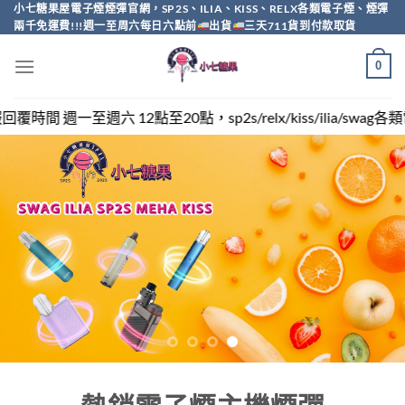
Skip
小七糖果屋電子煙煙彈官網，SP2S、ILIA、KISS、RELX各類電子煙、煙彈
兩千免運費!!!週一至周六每日六點前
出貨
三天711貨到付款取貨
to
content
0
，sp2s/relx/kiss/ilia/swag各類電子煙煙彈買越多越便