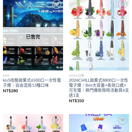
到
NT$350
Add to
Add to
wishlist
wishlist
已售完
KIS5
CHILL口味
kis5哇酷拋棄式6500口一次性電
2026CHILL拋棄式8800口一次性
子煙｜自由混搭13種口味
電子煙｜8ml大容量×長效口感×
可充電｜熱門爆款限時活動買6支
NT$
280
送1支
NT$
350
Add to
Add to