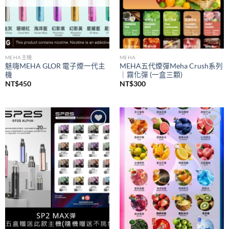
MEHA主機
MEHA
魅嗨MEHA GLOR 電子煙一代主
MEHA五代煙彈Meha Crush系列
機
｜霧化彈 (一盒三顆)
NT$
450
NT$
300
Add to
Add to
wishlist
wishlist