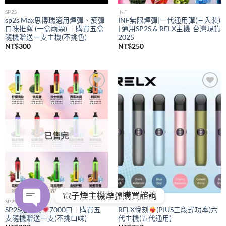
SP2S
INF
sp2s Max思博瑞適用煙彈、菸彈
INF無限煙彈|一代通用彈(三入裝)
口味推薦 (一盒兩顆) ｜購買五盒
| 通用SP2S & RELX主機-台灣現貨
隨機贈送一支主機(不挑色)
2025
NT$
300
NT$
250
Add to
Add to
wishlist
wishlist
已售完
電子煙主機煙彈購買諮詢
SP2S
RELX
SP2S拋棄式
7000口｜購買五
RELX悅刻
(PIUS三段式功率)六
支隨機贈送一支(不挑口味)
代主機(五代通用)
OPEN