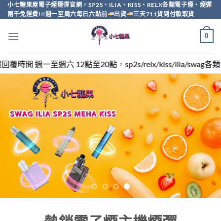
Skip
小七糖果屋電子煙煙彈官網，SP2S、ILIA、KISS、RELX各類電子煙、煙彈
兩千免運費!!!週一至周六每日六點前
出貨
三天711貨到付款取貨
to
content
0
，sp2s/relx/kiss/ilia/swag各類電子煙煙彈買越多越便