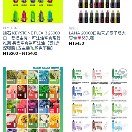
KEYSTONE
拋棄式
鑰石 KEYSTONE FLEX-3 25000
LANA 20000口拋棄式電子煙大
口｜雙模主機、可注油空倉現貨
容量
閃光彈
推薦 另售空倉款可注油【買1盒
NT$
450
煙彈贈1支主機
顏色隨機】
價
NT$
200
–
NT$
400
格
範
圍：
NT$200
到
NT$400
Add to
Add to
wishlist
wishlist