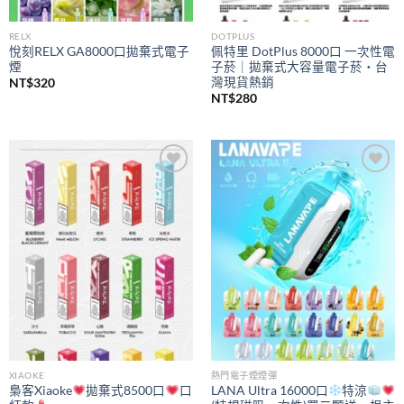
RELX
DOTPLUS
悅刻RELX GA8000口拋棄式電子
佩特里 DotPlus 8000口 一次性電
煙
子菸｜拋棄式大容量電子菸・台
灣現貨熱銷
NT$
320
NT$
280
Add to
Add to
wishlist
wishlist
XIAOKE
熱門電子煙煙彈
梟客Xiaoke
拋棄式8500口
口
LANA Ultra 16000口
特涼