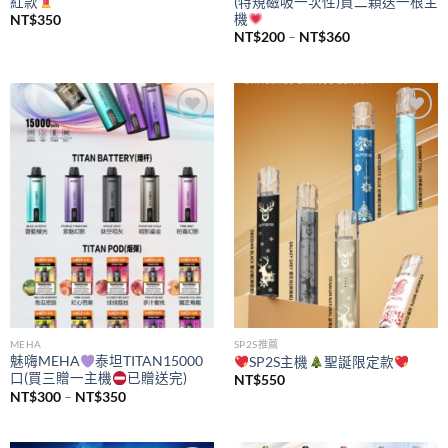
紅款
(特規磁吸一次性)買二顆送一根主
機
NT$
350
價
NT$
200
–
NT$
360
格
範
圍：
NT$200
到
NT$360
Add to
Add to
wishlist
wishlist
MEHA
SP2S推薦
魅嗨MEHA
泰坦TITAN15000
SP2S主機
聖誕限定款
口(買三贈一主機
已贈送完)
NT$
550
價
NT$
300
–
NT$
350
格
範
圍：
NT$300