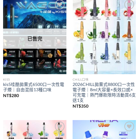
到
NT$350
Add to
Add to
wishlist
wishlist
已售完
KIS5
CHILL口味
kis5哇酷拋棄式6500口一次性電
2026CHILL拋棄式8800口一次性
子煙｜自由混搭13種口味
電子煙｜8ml大容量×長效口感×
可充電｜熱門爆款限時活動買6支
NT$
280
送1支
NT$
350
Add to
Add to