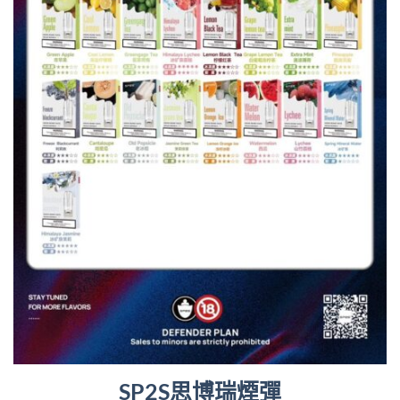
SP2S思博瑞煙彈