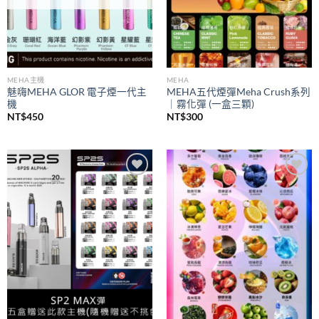
MEHA主機
MEHA
魅嗨MEHA GLOR 電子煙一代主
MEHA五代煙彈Meha Crush系列
機
｜霧化彈 (一盒三顆)
NT$
450
NT$
300
Add to
Add to
wishlist
wishlist