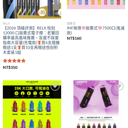
RELX
拋棄式
【2026 頂級評測】RELX 悅刻
INF無限
拋棄式
7500口(鬼滅
12000 口拋棄式電子煙：老饕回
款)
購率最高風味推薦，盲選不踩雷
NT$
160
指南大容量(充電款)
買6支隨機
贈送1支
買10支再贈送悦刻积
木套装1組
評分
NT$
350
5.00
滿分 5
Add to
Add to
wishlist
wishlist