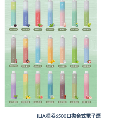
ILIA哩啞6500口
拋棄式電子煙